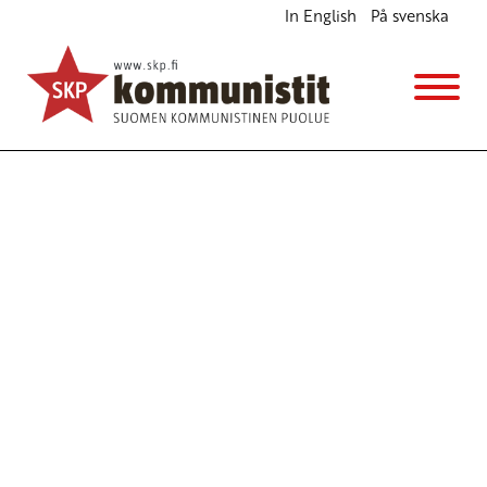
In English
På svenska
Avainsana
veropolitiikka