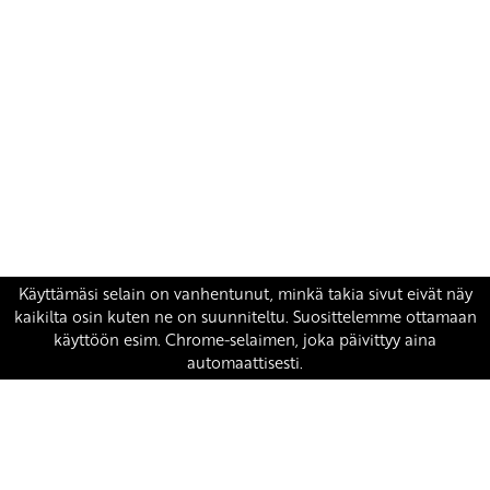
Yhteystiedot
SKP:n toimisto
Osoite: Viljatie 4 B 3. kerros, 00700 Helsinki
Puh: 045 7834 1346
Sähköposti:
skp
@skp.fi
SKP on Euroopan Vasemmistopuolueen jäsen.
european-left.org
european-left.org/manifesto/