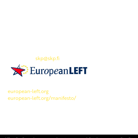
Yhteystiedot
SKP:n toimisto
Osoite: Viljatie 4 B 3. kerros, 00700 Helsinki
Puh: 045 7834 1346
Sähköposti:
skp
@skp.fi
SKP on Euroopan Vasemmistopuolueen jäsen.
european-left.org
european-left.org/manifesto/