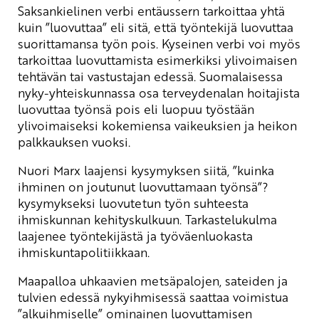
Saksankielinen verbi entäussern tarkoittaa yhtä
kuin ”luovuttaa” eli sitä, että työntekijä luovuttaa
suorittamansa työn pois. Kyseinen verbi voi myös
tarkoittaa luovuttamista esimerkiksi ylivoimaisen
tehtävän tai vastustajan edessä. Suomalaisessa
nyky-yhteiskunnassa osa terveydenalan hoitajista
luovuttaa työnsä pois eli luopuu työstään
ylivoimaiseksi kokemiensa vaikeuksien ja heikon
palkkauksen vuoksi.
Nuori Marx laajensi kysymyksen siitä, ”kuinka
ihminen on joutunut luovuttamaan työnsä”?
kysymykseksi luovutetun työn suhteesta
ihmiskunnan kehityskulkuun. Tarkastelukulma
laajenee työntekijästä ja työväenluokasta
ihmiskuntapolitiikkaan.
Maapalloa uhkaavien metsäpalojen, sateiden ja
tulvien edessä nykyihmisessä saattaa voimistua
”alkuihmiselle” ominainen luovuttamisen