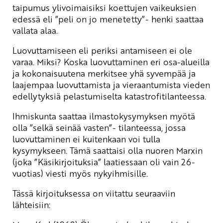
taipumus ylivoimaisiksi koettujen vaikeuksien
edessä eli ”peli on jo menetetty”- henki saattaa
vallata alaa.
Luovuttamiseen eli periksi antamiseen ei ole
varaa. Miksi? Koska luovuttaminen eri osa-alueilla
ja kokonaisuutena merkitsee yhä syvempää ja
laajempaa luovuttamista ja vieraantumista vieden
edellytyksiä pelastumiselta katastrofitilanteessa.
Ihmiskunta saattaa ilmastokysymyksen myötä
olla ”selkä seinää vasten”- tilanteessa, jossa
luovuttaminen ei kuitenkaan voi tulla
kysymykseen. Tämä saattaisi olla nuoren Marxin
(joka ”Käsikirjoituksia” laatiessaan oli vain 26-
vuotias) viesti myös nykyihmisille.
Tässä kirjoituksessa on viitattu seuraaviin
lähteisiin: