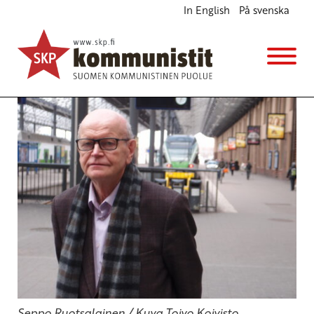
In English
På svenska
Ilmastokysymyksessä ei pidä luovuttaa!
Blogi
Avainsanat:
ilmasto
,
Marx
,
Oizerman
19.9.2021 - 10:22
Seppo Ruotsalainen / Kuva Toivo Koivisto