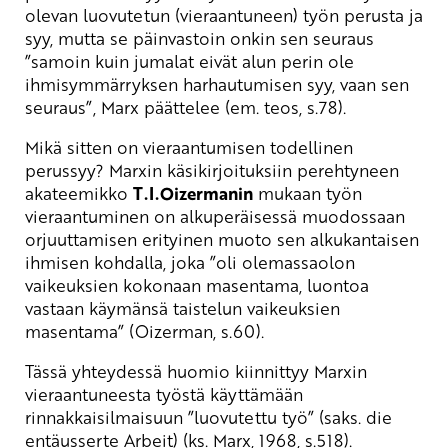
olevan luovutetun (vieraantuneen) työn perusta ja
syy, mutta se päinvastoin onkin sen seuraus
”samoin kuin jumalat eivät alun perin ole
ihmisymmärryksen harhautumisen syy, vaan sen
seuraus”, Marx päättelee (em. teos, s.78).
Mikä sitten on vieraantumisen todellinen
perussyy? Marxin käsikirjoituksiin perehtyneen
akateemikko
T.I.Oizermanin
mukaan työn
vieraantuminen on alkuperäisessä muodossaan
orjuuttamisen erityinen muoto sen alkukantaisen
ihmisen kohdalla, joka ”oli olemassaolon
vaikeuksien kokonaan masentama, luontoa
vastaan käymänsä taistelun vaikeuksien
masentama” (Oizerman, s.60).
Tässä yhteydessä huomio kiinnittyy Marxin
vieraantuneesta työstä käyttämään
rinnakkaisilmaisuun ”luovutettu työ” (saks. die
entäusserte Arbeit) (ks. Marx, 1968, s.518).