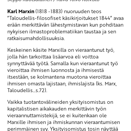
Karl Marxin
(1818 -1883) nuoruuden teos
”Taloudellis-filosofiset käsikirjoitukset 1844” avaa
erään merkittävän lähestymistavan kun pohditaan
nykyisen ilmastoproblematiikan taustaa ja sen
ratkaisumahdollisuuksia.
Keskeinen käsite Marxilla on vieraantunut työ,
jolla hän tarkoittaa lisäarvoa eli voittoa
synnyttävää työtä. Samalla kun vieraantunut työ
vieroittaa ihmisen luonnosta ja ihmisestä
itsestään, se kolmantena muotona vieroittaa
ihmisen omasta lajistaan, ihmislajista (ks. Marx,
Taloudellis…s.72).
Vaikka tuotantovälineiden yksityisomistus on
kapitalistisen aikakauden merkittävin työn
vieraannuttamistekijä, se ei kuitenkaan ole
Marxille ihmisen ja ihmiskunnan vieraantumisen
perimmäinen syy. Yksityisomistus tosin näyttää