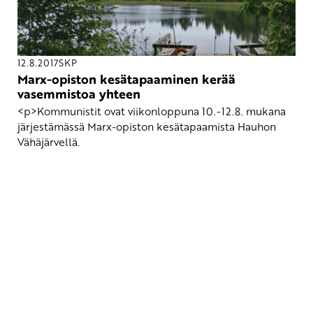
12.8.2017
SKP
Marx-opiston kesätapaaminen kerää
vasemmistoa yhteen
<p>Kommunistit ovat viikonloppuna 10.-12.8. mukana
järjestämässä Marx-opiston kesätapaamista Hauhon
Vähäjärvellä.
Yhteystiedot
SKP:n toimisto
Osoite: Viljatie 4 B 3. kerros, 00700 Helsinki