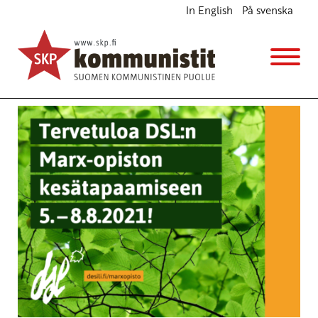
In English
På svenska
Avainsana
Marx