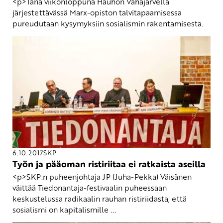
<p>Tänä viikonloppuna Hauhon Vähäjärvellä
järjestettävässä Marx-opiston talvitapaamisessa
pureudutaan kysymyksiin sosialismin rakentamisesta.
6.10.2017
SKP
Työn ja pääoman ristiriitaa ei ratkaista aseilla
<p>SKP:n puheenjohtaja JP (Juha-Pekka) Väisänen
väittää Tiedonantaja-festivaalin puheessaan
keskustelussa radikaalin rauhan ristiriidasta, että
sosialismi on kapitalismille ...