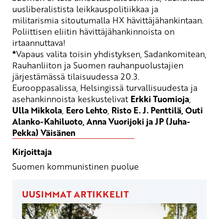
uusliberalistista leikkauspolitiikkaa ja
militarismia sitoutumalla HX hävittäjähankintaan.
Poliittisen eliitin hävittäjähankinnoista on
irtaannuttava!
*
Vapaus valita toisin yhdistyksen,
Sadankomitean
,
Rauhanliiton ja Suomen rauhanpuolustajien
järjestämässä tilaisuudessa 20.3.
Eurooppasalissa
, Helsingissä turvallisuudesta ja
asehankinnoista keskustelivat
Erkki Tuomioja
,
Ulla Mikkola
,
Eero Lehto
,
Risto E. J. Penttilä, Outi
Alanko-Kahiluoto, Anna Vuorijoki ja JP (Juha-
Pekka) Väisänen
Kirjoittaja
Suomen kommunistinen puolue
UUSIMMAT ARTIKKELIT