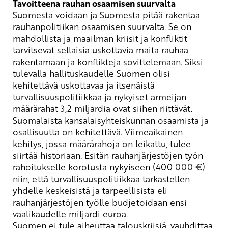
Tavoitteena rauhan osaamisen suurvalta
Suomesta voidaan ja Suomesta pitää rakentaa
rauhanpolitiikan osaamisen suurvalta. Se on
mahdollista ja maailman kriisit ja konfliktit
tarvitsevat sellaisia uskottavia maita rauhaa
rakentamaan ja konflikteja sovittelemaan. Siksi
tulevalla hallituskaudelle Suomen olisi
kehitettävä uskottavaa ja itsenäistä
turvallisuuspolitiikkaa ja nykyiset armeijan
määrärahat 3,2 miljardia ovat siihen riittävät.
Suomalaista kansalaisyhteiskunnan osaamista ja
osallisuutta on kehitettävä. Viimeaikainen
kehitys, jossa määrärahoja on leikattu, tulee
siirtää historiaan. Esitän rauhanjärjestöjen työn
rahoitukselle korotusta nykyiseen (400 000 €)
niin, että turvallisuuspolitiikkaa tarkastellen
yhdelle keskeisistä ja tarpeellisista eli
rauhanjärjestöjen työlle budjetoidaan ensi
vaalikaudelle miljardi euroa.
Suomen ei tule aiheuttaa talouskriisiä, vauhdittaa