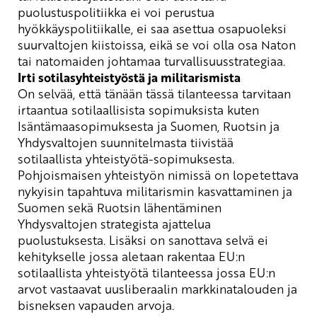
puolustuspolitiikka ei voi perustua
hyökkäyspolitiikalle, ei saa asettua osapuoleksi
suurvaltojen kiistoissa, eikä se voi olla osa Naton
tai natomaiden johtamaa turvallisuusstrategiaa.
Irti sotilasyhteistyöstä ja militarismista
On selvää, että tänään tässä tilanteessa tarvitaan
irtaantua sotilaallisista sopimuksista kuten
Isäntämaasopimuksesta ja Suomen, Ruotsin ja
Yhdysvaltojen suunnitelmasta tiivistää
sotilaallista yhteistyötä-sopimuksesta.
Pohjoismaisen yhteistyön nimissä on lopetettava
nykyisin tapahtuva militarismin kasvattaminen ja
Suomen sekä Ruotsin lähentäminen
Yhdysvaltojen strategista ajattelua
puolustuksesta. Lisäksi on sanottava selvä ei
kehitykselle
jossa aletaan rakentaa EU:n
sotilaallista yhteistyötä tilanteessa jossa EU:n
arvot vastaavat uusliberaalin markkinatalouden ja
bisneksen vapauden arvoja.