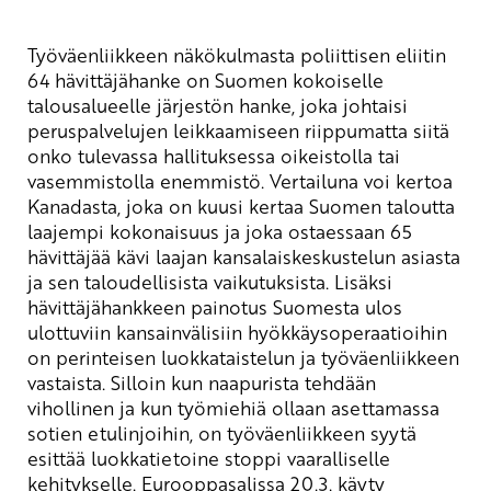
Työväenliikkeen näkökulmasta poliittisen eliitin
64 hävittäjähanke on Suomen kokoiselle
talousalueelle järjestön hanke, joka johtaisi
peruspalvelujen leikkaamiseen riippumatta siitä
onko tulevassa hallituksessa oikeistolla tai
vasemmistolla enemmistö. Vertailuna voi kertoa
Kanadasta, joka on kuusi kertaa Suomen taloutta
laajempi kokonaisuus ja joka ostaessaan 65
hävittäjää kävi laajan kansalaiskeskustelun asiasta
ja sen taloudellisista vaikutuksista. Lisäksi
hävittäjähankkeen painotus Suomesta ulos
ulottuviin kansainvälisiin hyökkäysoperaatioihin
on perinteisen luokkataistelun ja työväenliikkeen
vastaista. Silloin kun naapurista tehdään
vihollinen ja kun työmiehiä ollaan asettamassa
sotien etulinjoihin, on työväenliikkeen syytä
esittää luokkatietoine stoppi vaaralliselle
kehitykselle.
Eurooppasalissa
20.3. käyty