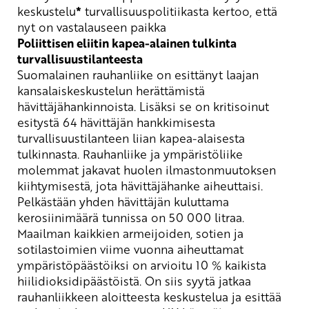
keskustelu
*
turvallisuuspolitiikasta kertoo, että
nyt on vastalauseen paikka
Poliittisen eliitin kapea-alainen tulkinta
turvallisuustilanteesta
Suomalainen rauhanliike on esittänyt laajan
kansalaiskeskustelun herättämistä
hävittäjähankinnoista. Lisäksi se on kritisoinut
esitystä 64 hävittäjän hankkimisesta
turvallisuustilanteen liian kapea-alaisesta
tulkinnasta. Rauhanliike ja ympäristöliike
molemmat jakavat huolen ilmastonmuutoksen
kiihtymisestä, jota hävittäjähanke aiheuttaisi.
Pelkästään yhden hävittäjän kuluttama
kerosiinimäärä tunnissa on 50 000 litraa.
Maailman kaikkien armeijoiden, sotien ja
sotilastoimien viime vuonna aiheuttamat
ympäristöpäästöiksi on arvioitu 10 % kaikista
hiilidioksidipäästöistä. On siis syytä jatkaa
rauhanliikkeen aloitteesta keskustelua ja esittää