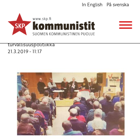
In English
På svenska
HX hävittäjähanke työväenliikkeen tavoitteita
vastaan
Blogi
Avainsanat:
hävittäjähankinnat
,
rauhanpolitiikka
,
turvallisuuspolitiikka
21.3.2019 - 11:17