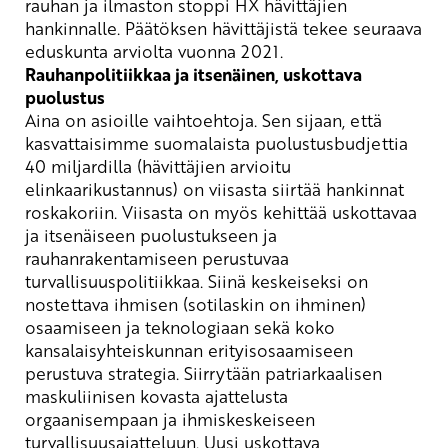
rauhan ja ilmaston stoppi HX hävittäjien
hankinnalle. Päätöksen hävittäjistä tekee seuraava
eduskunta arviolta vuonna 2021.
Rauhanpolitiikkaa ja itsenäinen, uskottava
puolustus
Aina on asioille vaihtoehtoja. Sen sijaan, että
kasvattaisimme suomalaista puolustusbudjettia
40 miljardilla (hävittäjien arvioitu
elinkaarikustannus) on viisasta siirtää hankinnat
roskakoriin. Viisasta on myös kehittää uskottavaa
ja itsenäiseen puolustukseen ja
rauhanrakentamiseen perustuvaa
turvallisuuspolitiikkaa. Siinä keskeiseksi on
nostettava ihmisen (sotilaskin on ihminen)
osaamiseen ja teknologiaan sekä koko
kansalaisyhteiskunnan erityisosaamiseen
perustuva strategia. Siirrytään patriarkaalisen
maskuliinisen kovasta ajattelusta
orgaanisempaan ja ihmiskeskeiseen
turvallisuusajatteluun. Uusi uskottava