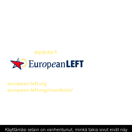
Yhteystiedot
SKP:n toimisto
Osoite: Viljatie 4 B 3. kerros, 00700 Helsinki
Puh: 045 7834 1346
Sähköposti:
skp
@skp.fi
SKP on Euroopan Vasemmistopuolueen jäsen.
european-left.org
european-left.org/manifesto/