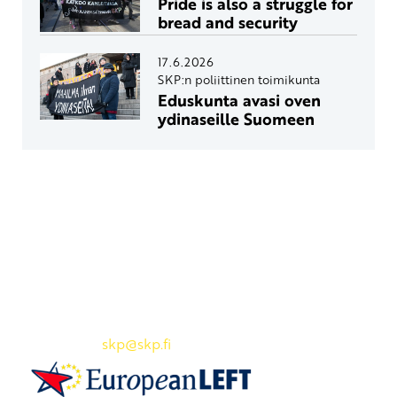
Pride is also a struggle for
bread and security
17.6.2026
SKP:n poliittinen toimikunta
Eduskunta avasi oven
ydinaseille Suomeen
Yhteystiedot
SKP:n toimisto
Osoite: Viljatie 4 B 3. kerros, 00700 Helsinki
Puh: 045 7834 1346
Sähköposti:
skp
@skp.fi