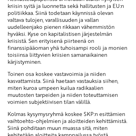
kriisin syitä ja luonnetta sekä hallitusten ja EU:n
politiikkaa. Siinä todetaan käynnissä olevan
valtava tulojen, varallisuuden ja vallan
uudelleenjako pienen rikkaan vähemmistön
hyväksi. Kyse on kapitalistisen järjestelmän
kriisistä. Sen erityisenä piirteenä on
finanssipääoman yhä tuhoisampi rooli ja monien
toisiinsa liittyvien kriisien samanaikainen
kärjistyminen.
Toinen osa koskee vastavoimia ja niiden
kasvattamista. Siinä haetaan vastauksia siihen,
miten kuroa umpeen kuilua radikaalien
muutosten tarpeiden ja niiden toteuttamisen
voimien subjektiivisen tilan välillä.
Kolmas kysymysryhmä koskee SKP:n esittämien
vaihtoehto-ohjelmien ja aloitteiden kehittämistä.
Siinä pohditaan muun muassa sitä, miten
kehitetään aloitteita kamppailussa työstä,