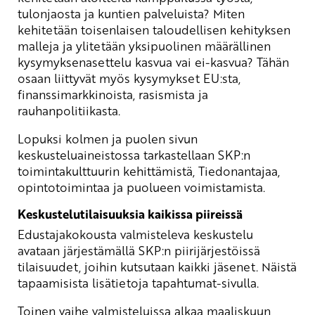
tulonjaosta ja kuntien palveluista? Miten
kehitetään toisenlaisen taloudellisen kehityksen
malleja ja ylitetään yksipuolinen määrällinen
kysymyksenasettelu kasvua vai ei-kasvua? Tähän
osaan liittyvät myös kysymykset EU:sta,
finanssimarkkinoista, rasismista ja
rauhanpolitiikasta.
Lopuksi kolmen ja puolen sivun
keskusteluaineistossa tarkastellaan SKP:n
toimintakulttuurin kehittämistä, Tiedonantajaa,
opintotoimintaa ja puolueen voimistamista.
Keskustelutilaisuuksia kaikissa piireissä
Edustajakokousta valmisteleva keskustelu
avataan järjestämällä SKP:n piirijärjestöissä
tilaisuudet, joihin kutsutaan kaikki jäsenet. Näistä
tapaamisista lisätietoja
tapahtumat-sivulla
.
Toinen vaihe valmisteluissa alkaa maaliskuun