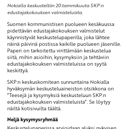
Nokialla keskusteltiin 20.tammikuuta SKP:n
edustajakokouksen valmisteluista.
Suomen kommunistisen puolueen kesäkuussa
pidettävän edustajakokouksen valmistelut
käynnistyvät keskustelupaperilla, joka lähtee
näinä päivinä postissa kaikille puolueen jäsenille.
Paperi on tarkoitettu virittämään keskustelua
siitä, mihin asioihin, kysymyksiin ja tehtäviin
edustajakokouksen valmisteluissa on syytä
keskittyä.
SKP:n keskuskomitean sunnuntaina Nokialla
hyväksymän keskusteluaineiston otsikkona on
”Teesejä ja kysymyksiä keskusteluun SKP:n
edustajakokouksen valmisteluista”. Se löytyy
näiltä kotisivuilta
täältä
.
Neljä kysymysryhmää
Keskustelupaperissa arvioidaan aluksi nykyisen