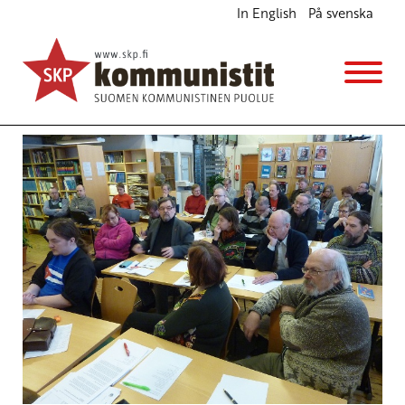
In English
På svenska
Avaus keskusteluun SKP:n edustajakokouksesta
Ajankohtaista
22.1.2013 - 11:46
Tuotu Kirjoitus vanhasta järjestelmästä