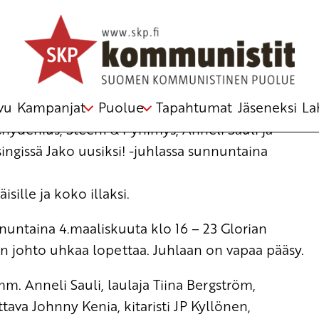
telmästä
vu
Kampanjat
Puolue
Tapahtumat
Jäseneksi
La
Chydenius, Steen1 & Pyhimys, Anneli Sauli ja
singissä Jako uusiksi! -juhlassa sunnuntaina
sille ja koko illaksi.
nnuntaina 4.maaliskuuta klo 16 – 23 Glorian
in johto uhkaa lopettaa. Juhlaan on vapaa pääsy.
mm. Anneli Sauli, laulaja Tiina Bergström,
ava Johnny Kenia, kitaristi JP Kyllönen,