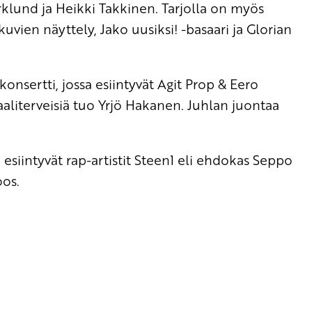
Byrklund ja Heikki Takkinen. Tarjolla on myös
vien näyttely, Jako uusiksi! -basaari ja Glorian
konsertti, jossa esiintyvät Agit Prop & Eero
aaliterveisiä tuo Yrjö Hakanen. Juhlan juontaa
esiintyvät rap-artistit Steen1 eli ehdokas Seppo
oos.