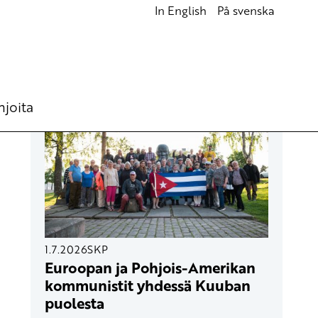
In English
På svenska
UUSIMMAT ARTIKKELIT
hjoita
1.7.2026
SKP
Euroopan ja Pohjois-Amerikan
kommunistit yhdessä Kuuban
puolesta