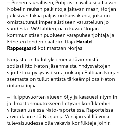
–
Pienen rauhallisen, Pohjois- navalla sijaitsevan
Nobelin rauhan palkintoja jakavan maan, Norjan
julkisivun takaa paljastuu kansakunta, joka on
omistautunut imperialistiseen varusteluun jo
vuodesta 1949 lähtien, näin kuvaa
Norjan
kommunistisen puolueen varapuheenjohtaja ja
Friheten lehden päätoimittaja
Harald
Rappesgaard
kotimaataan Norjaa
Norjasta on tullut yksi merkittävimmistä
sotilasliitto Naton jäsenmaista. Yhdysvaltojen
sijoitettua pysyvästi sotajoukkoja Baltiaan Norjan
asemasta on tullut entistä tärkeämpi osa Naton
rintamalinjaa.
– Huippuvuorten alueen öljy ja kaasuesiintymiin
ja ilmastonmuutokseen liittyviin konflikteihin
viitataan useissa Nato-raporteissa. Raporteissa
arvioidaan että Norjan ja Venäjän välillä voisi
tulevaisuudessa olla vakavia konflikteja joihin