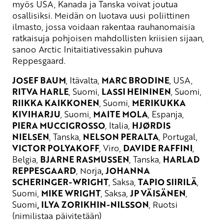
myös USA, Kanada ja Tanska voivat joutua
osallisiksi. Meidän on luotava uusi poliittinen
ilmasto, jossa voidaan rakentaa rauhanomaisia
ratkaisuja pohjoisen mahdollisten kriisien sijaan,
sanoo Arctic Initaitiativessakin puhuva
Reppesgaard.
JOSEF BAUM
, Itävalta,
MARC BRODINE
, USA,
RITVA HARLE
, Suomi,
LASSI HEININEN
, Suomi,
RIIKKA KAIKKONEN
, Suomi,
MERIKUKKA
KIVIHARJU
, Suomi,
MAITE MOLA
, Espanja,
PIERA MUCCIGROSSO
, Italia,
HJØRDIS
NIELSEN
, Tanska,
NELSON PERALTA
, Portugal,
VICTOR POLYAKOFF
, Viro,
DAVIDE RAFFINI
,
Belgia,
BJARNE RASMUSSEN
, Tanska,
HARLAD
REPPESGAARD
, Norja
, JOHANNA
SCHERINGER-WRIGHT
, Saksa,
TAPIO SIIRILÄ
,
Suomi,
MIKE WRIGHT
, Saksa,
JP VÄISÄNEN
,
Suomi
, ILYA ZORIKHIN-NILSSON
, Ruotsi
(nimilistaa päivitetään)