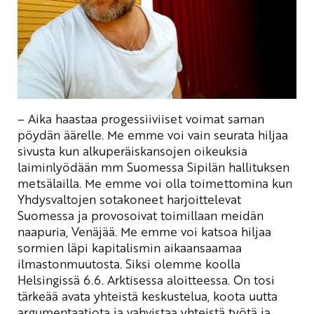
–
Aika haastaa progessiiviiset voimat saman
pöydän äärelle. Me emme voi vain seurata hiljaa
sivusta kun alkuperäiskansojen oikeuksia
laiminlyödään mm Suomessa Sipilän hallituksen
metsälailla. Me emme voi olla toimettomina kun
Yhdysvaltojen sotakoneet harjoittelevat
Suomessa ja provosoivat toimillaan meidän
naapuria, Venäjää. Me emme voi katsoa hiljaa
sormien läpi kapitalismin aikaansaamaa
ilmastonmuutosta. Siksi olemme koolla
Helsingissä 6.6. Arktisessa aloitteessa. On tosi
tärkeää avata yhteistä keskustelua, koota uutta
argumentaatiota ja vahvistaa yhteistä työtä ja