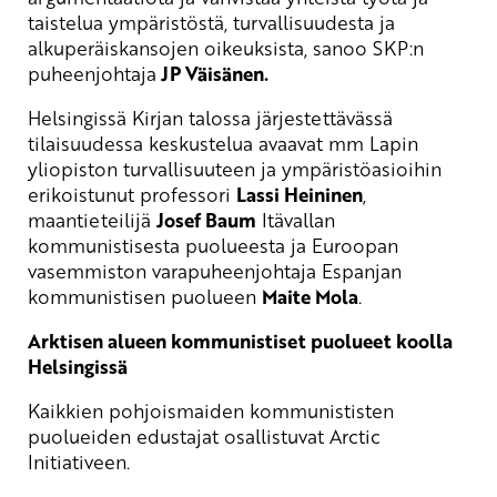
taistelua ympäristöstä, turvallisuudesta ja
alkuperäiskansojen oikeuksista, sanoo SKP:n
puheenjohtaja
JP Väisänen.
Helsingissä Kirjan talossa järjestettävässä
tilaisuudessa keskustelua avaavat mm Lapin
yliopiston turvallisuuteen ja ympäristöasioihin
erikoistunut professori
Lassi Heininen
,
maantieteilijä
Josef Baum
Itävallan
kommunistisesta puolueesta ja Euroopan
vasemmiston varapuheenjohtaja Espanjan
kommunistisen puolueen
Maite Mola
.
Arktisen alueen kommunistiset puolueet koolla
Helsingissä
Kaikkien pohjoismaiden kommunististen
puolueiden edustajat osallistuvat Arctic
Initiativeen.