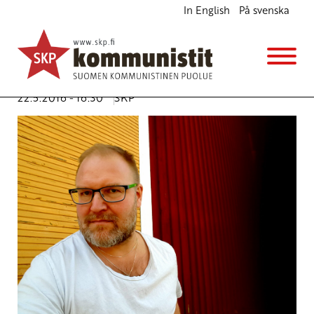
In English
På svenska
Ympäristön, alkuperäiskansojen ja rauhan
puolesta – Arctic Initiative Helsingissä 6.6. Kirjan
talolla
Ajankohtaista
22.5.2016 - 16:30
SKP