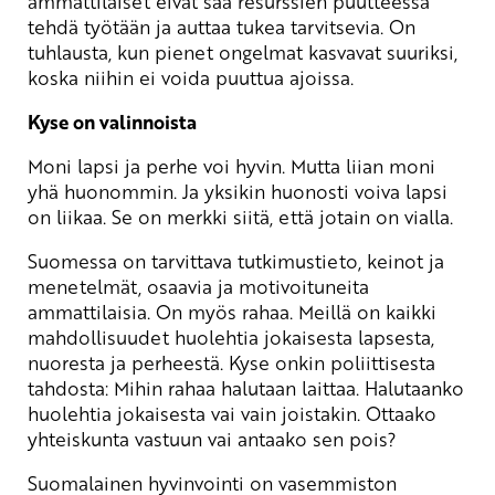
ammattilaiset eivät saa resurssien puutteessa
tehdä työtään ja auttaa tukea tarvitsevia. On
tuhlausta, kun pienet ongelmat kasvavat suuriksi,
koska niihin ei voida puuttua ajoissa.
Kyse on valinnoista
Moni lapsi ja perhe voi hyvin. Mutta liian moni
yhä huonommin. Ja yksikin huonosti voiva lapsi
on liikaa. Se on merkki siitä, että jotain on vialla.
Suomessa on tarvittava tutkimustieto, keinot ja
menetelmät, osaavia ja motivoituneita
ammattilaisia. On myös rahaa. Meillä on kaikki
mahdollisuudet huolehtia jokaisesta lapsesta,
nuoresta ja perheestä. Kyse onkin poliittisesta
tahdosta: Mihin rahaa halutaan laittaa. Halutaanko
huolehtia jokaisesta vai vain joistakin. Ottaako
yhteiskunta vastuun vai antaako sen pois?
Suomalainen hyvinvointi on vasemmiston