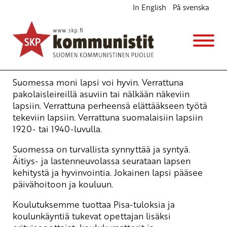
In English
På svenska
Yksikin huonosti voiva lapsi on liikaa
Ajankohtaista
31.3.2009 - 13:27
(Muokattu 6.11.2025 - 13:37)
Emmi Tuomi
Suomessa moni lapsi voi hyvin. Verrattuna
pakolaisleireillä asuviin tai nälkään näkeviin
lapsiin. Verrattuna perheensä elättääkseen työtä
tekeviin lapsiin. Verrattuna suomalaisiin lapsiin
1920- tai 1940-luvulla.
Suomessa on turvallista synnyttää ja syntyä.
Äitiys- ja lastenneuvolassa seurataan lapsen
kehitystä ja hyvinvointia. Jokainen lapsi pääsee
päivähoitoon ja kouluun.
Koulutuksemme tuottaa Pisa-tuloksia ja
koulunkäyntiä tukevat opettajan lisäksi