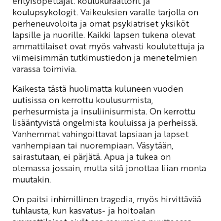
erityisopettajat. koulukuraattorit ja
koulupsykologit. Vaikeuksien varalle tarjolla on
perheneuvoloita ja omat psykiatriset yksiköt
lapsille ja nuorille. Kaikki lapsen tukena olevat
ammattilaiset ovat myös vahvasti koulutettuja ja
viimeisimmän tutkimustiedon ja menetelmien
varassa toimivia.
Kaikesta tästä huolimatta kuluneen vuoden
uutisissa on kerrottu koulusurmista,
perhesurmista ja insuliinisurmista. On kerrottu
lisääntyvistä ongelmista kouluissa ja perheissä.
Vanhemmat vahingoittavat lapsiaan ja lapset
vanhempiaan tai nuorempiaan. Väsytään,
sairastutaan, ei pärjätä. Apua ja tukea on
olemassa jossain, mutta sitä jonottaa liian monta
muutakin.
On paitsi inhimillinen tragedia, myös hirvittävää
tuhlausta, kun kasvatus- ja hoitoalan