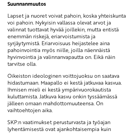
Suunnanmuutos
Lapset ja nuoret voivat pahoin, koska yhteiskunta
voi pahoin. Nykyisin vallassa olevat arvot ja
valinnat tuottavat hyvää joillekin, mutta entistä
enemmän riskejä, eriarvoistumista ja
syrjäytymistä. Eriarvoisuus heijastelee aina
pahoinvointia myös niille, joilla näennäistä
hyvinvointia ja valinnanvapautta on. Eikä näin
tarvitse olla.
Oikeiston ideologinen voittojuoksu on saatava
hidastumaan. Maapallo ei kestä jatkuvaa kasvua.
Ihmisen mieli ei kestä ympärivuorokautista
kuluttamista. Jatkuva kasvu onkin tyssäämässä
jälleen omaan mahdottomuuteensa. On
vaihtoehtojen aika.
SKP:n vaatimukset perusturvasta ja työajan
lyhentämisestä ovat ajankohtaisempia kuin