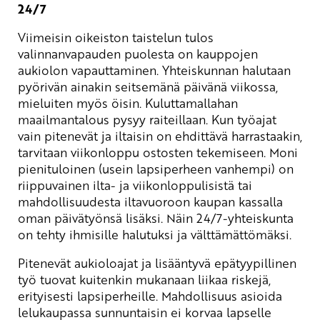
24/7
Viimeisin oikeiston taistelun tulos
valinnanvapauden puolesta on kauppojen
aukiolon vapauttaminen. Yhteiskunnan halutaan
pyörivän ainakin seitsemänä päivänä viikossa,
mieluiten myös öisin. Kuluttamallahan
maailmantalous pysyy raiteillaan. Kun työajat
vain pitenevät ja iltaisin on ehdittävä harrastaakin,
tarvitaan viikonloppu ostosten tekemiseen. Moni
pienituloinen (usein lapsiperheen vanhempi) on
riippuvainen ilta- ja viikonloppulisistä tai
mahdollisuudesta iltavuoroon kaupan kassalla
oman päivätyönsä lisäksi. Näin 24/7-yhteiskunta
on tehty ihmisille halutuksi ja välttämättömäksi.
Pitenevät aukioloajat ja lisääntyvä epätyypillinen
työ tuovat kuitenkin mukanaan liikaa riskejä,
erityisesti lapsiperheille. Mahdollisuus asioida
lelukaupassa sunnuntaisin ei korvaa lapselle