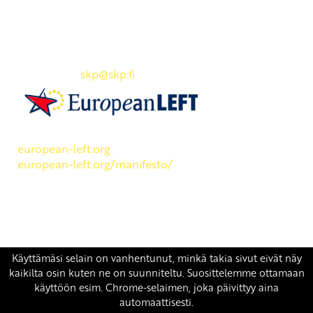
Yhteystiedot
SKP:n toimisto
Osoite: Viljatie 4 B 3. kerros, 00700 Helsinki
Puh: 045 7834 1346
Sähköposti:
skp
@skp.fi
SKP on Euroopan Vasemmistopuolueen jäsen.
european-left.org
european-left.org/manifesto/
Copyright 2026 © SKP
|
Tietosuojaseloste