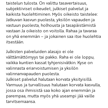
taistelun tulosta. On valittu tasavertaisuus,
subjektiiviset oikeudet, julkiset palvelut ja
kaikista huolehtiminen. Myös oikeisto taistelee:
Jatkuvan kasvun puolesta, yksilön vapauden ja
vastuun puolesta, holhousta ja tasapäistämistä
vastaan Ja oikeisto on voitolla. Rahaa ja tavaraa
on yhä enemmän – ja jokainen saa itse huolehtia
itsestään.
Julkisten palveluiden alasajo ei ole
välttämättömyys tai pakko. Raha ei ole loppu,
vaikka kuntien kassat tyhjenisivätkin. Kyse on
valinnasta eriarvoistumisen ja yksilön
valinnanvapauden puolesta.
Julkiset palvelut halutaan korvata yksityisillä.
Varmuus ja turvallisuus halutaan korvata kasvulla,
jossa osa ihmisistä saa koko ajan enemmän ja
parempaa, mutta myös yhä useampi jää vaille
tarvitsemaansa.