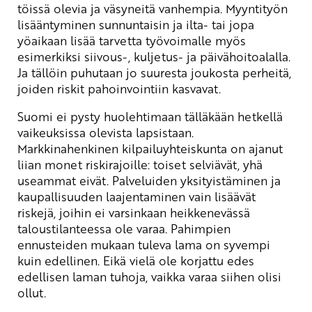
töissä olevia ja väsyneitä vanhempia. Myyntityön
lisääntyminen sunnuntaisin ja ilta- tai jopa
yöaikaan lisää tarvetta työvoimalle myös
esimerkiksi siivous-, kuljetus- ja päivähoitoalalla.
Ja tällöin puhutaan jo suuresta joukosta perheitä,
joiden riskit pahoinvointiin kasvavat.
Suomi ei pysty huolehtimaan tälläkään hetkellä
vaikeuksissa olevista lapsistaan.
Markkinahenkinen kilpailuyhteiskunta on ajanut
liian monet riskirajoille: toiset selviävät, yhä
useammat eivät. Palveluiden yksityistäminen ja
kaupallisuuden laajentaminen vain lisäävät
riskejä, joihin ei varsinkaan heikkenevässä
taloustilanteessa ole varaa. Pahimpien
ennusteiden mukaan tuleva lama on syvempi
kuin edellinen. Eikä vielä ole korjattu edes
edellisen laman tuhoja, vaikka varaa siihen olisi
ollut.