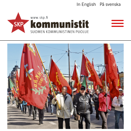
In English
På svenska
Vapun punaiset haasteet
Ajankohtaista
30.4.2013 - 8:12
(Muokattu 6.11.2025 - 13:40)
SKP:n poliittinen toimikunta