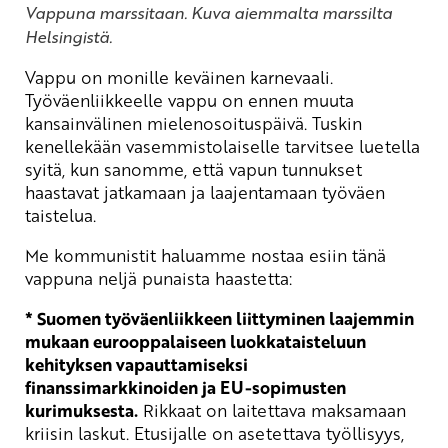
Vappuna marssitaan. Kuva aiemmalta marssilta
Helsingistä.
Vappu on monille keväinen karnevaali.
Työväenliikkeelle vappu on ennen muuta
kansainvälinen mielenosoituspäivä. Tuskin
kenellekään vasemmistolaiselle tarvitsee luetella
syitä, kun sanomme, että vapun tunnukset
haastavat jatkamaan ja laajentamaan työväen
taistelua.
Me kommunistit haluamme nostaa esiin tänä
vappuna neljä punaista haastetta:
* Suomen työväenliikkeen liittyminen laajemmin
mukaan eurooppalaiseen luokkataisteluun
kehityksen vapauttamiseksi
finanssimarkkinoiden ja EU-sopimusten
kurimuksesta.
Rikkaat on laitettava maksamaan
kriisin laskut. Etusijalle on asetettava työllisyys,