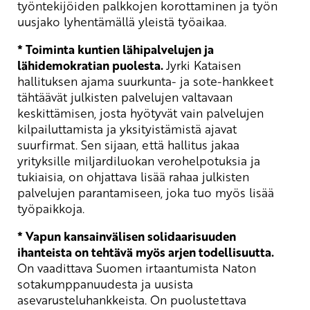
työntekijöiden palkkojen korottaminen ja työn
uusjako lyhentämällä yleistä työaikaa.
* Toiminta kuntien lähipalvelujen ja
lähidemokratian puolesta.
Jyrki Kataisen
hallituksen ajama suurkunta- ja sote-hankkeet
tähtäävät julkisten palvelujen valtavaan
keskittämisen, josta hyötyvät vain palvelujen
kilpailuttamista ja yksityistämistä ajavat
suurfirmat. Sen sijaan, että hallitus jakaa
yrityksille miljardiluokan verohelpotuksia ja
tukiaisia, on ohjattava lisää rahaa julkisten
palvelujen parantamiseen, joka tuo myös lisää
työpaikkoja.
* Vapun kansainvälisen solidaarisuuden
ihanteista on tehtävä myös arjen todellisuutta.
On vaadittava Suomen irtaantumista Naton
sotakumppanuudesta ja uusista
asevarusteluhankkeista. On puolustettava