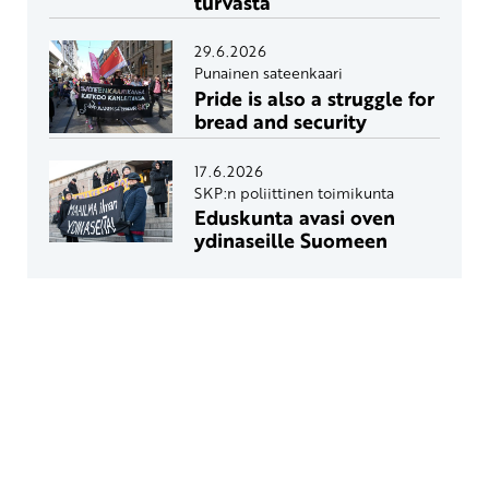
turvasta
29.6.2026
Punainen sateenkaari
Pride is also a struggle for
bread and security
17.6.2026
SKP:n poliittinen toimikunta
Eduskunta avasi oven
ydinaseille Suomeen
Yhteystiedot
SKP:n toimisto
Osoite: Viljatie 4 B 3. kerros, 00700 Helsinki