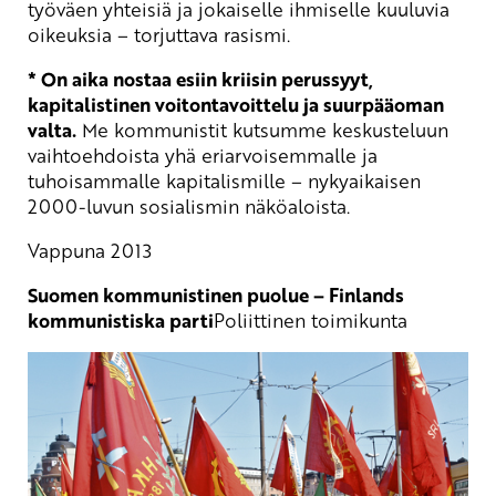
työväen yhteisiä ja jokaiselle ihmiselle kuuluvia
oikeuksia – torjuttava rasismi.
* On aika nostaa esiin kriisin perussyyt,
kapitalistinen voitontavoittelu ja suurpääoman
valta.
Me kommunistit kutsumme keskusteluun
vaihtoehdoista yhä eriarvoisemmalle ja
tuhoisammalle kapitalismille – nykyaikaisen
2000-luvun sosialismin näköaloista.
Vappuna 2013
Suomen kommunistinen puolue – Finlands
kommunistiska parti
Poliittinen toimikunta