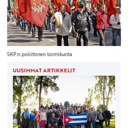
SKP:n poliittinen toimikunta
UUSIMMAT ARTIKKELIT