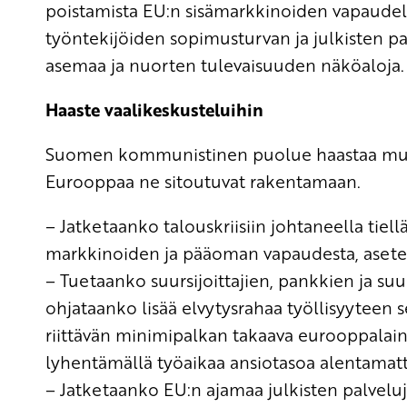
poistamista EU:n sisämarkkinoiden vapaudelt
työntekijöiden sopimusturvan ja julkisten pa
asemaa ja nuorten tulevaisuuden näköaloja.
Haaste vaalikeskusteluihin
Suomen kommunistinen puolue haastaa muut
Eurooppaa ne sitoutuvat rakentamaan.
– Jatketaanko talouskriisiin johtaneella tie
markkinoiden ja pääoman vapaudesta, asete
– Tuetaanko suursijoittajien, pankkien ja suu
ohjataanko lisää elvytysrahaa työllisyyteen
riittävän minimipalkan takaava eurooppalain
lyhentämällä työaikaa ansiotasoa alentamat
– Jatketaanko EU:n ajamaa julkisten palveluje