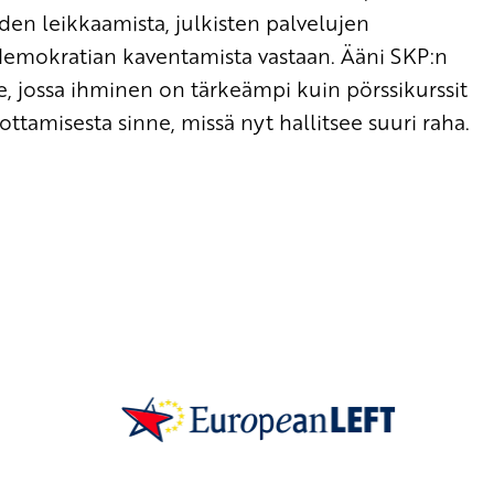
den leikkaamista, julkisten palvelujen
demokratian kaventamista vastaan. Ääni SKP:n
e, jossa ihminen on tärkeämpi kuin pörssikurssit
ottamisesta sinne, missä nyt hallitsee suuri raha.
SKP on Euroopan Vasemmistopuolueen j