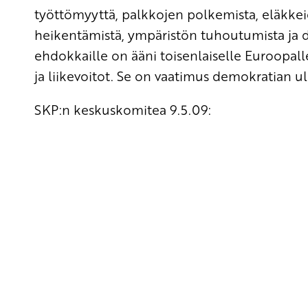
työttömyyttä, palkkojen polkemista, eläkkei
heikentämistä, ympäristön tuhoutumista ja 
ehdokkaille on ääni toisenlaiselle Euroopall
ja liikevoitot. Se on vaatimus demokratian ul
SKP:n keskuskomitea 9.5.09:
Yhteystiedot
SKP:n toimisto
Osoite: Viljatie 4 B 3. kerros, 00700 Helsinki