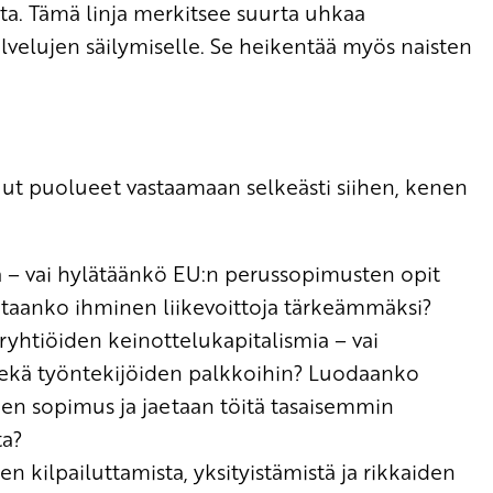
a. Tämä linja merkitsee suurta uhkaa
lvelujen säilymiselle. Se heikentää myös naisten
 puolueet vastaamaan selkeästi siihen, kenen
llä – vai hylätäänkö EU:n perussopimusten opit
taanko ihminen liikevoittoja tärkeämmäksi?
ryhtiöiden keinottelukapitalismia – vai
 sekä työntekijöiden palkkoihin? Luodaanko
en sopimus ja jaetaan töitä tasaisemmin
ta?
n kilpailuttamista, yksityistämistä ja rikkaiden