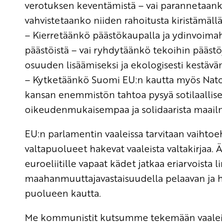
verotuksen keventämistä – vai parannetaanko j
vahvistetaanko niiden rahoitusta kiristämällä
– Kierretäänkö päästökaupalla ja ydinvoima
päästöistä – vai ryhdytäänkö tekoihin pääst
osuuden lisäämiseksi ja ekologisesti kestävä
– Kytketäänkö Suomi EU:n kautta myös Natoo
kansan enemmistön tahtoa pysyä sotilaallis
oikeudenmukaisempaa ja solidaarista maail
EU:n parlamentin vaaleissa tarvitaan vaihtoeh
valtapuolueet hakevat vaaleista valtakirjaa. 
euroeliitille vapaat kädet jatkaa eriarvoist
maahanmuuttajavastaisuudella pelaavan ja 
puolueen kautta.
Me kommunistit kutsumme tekemään vaaleist