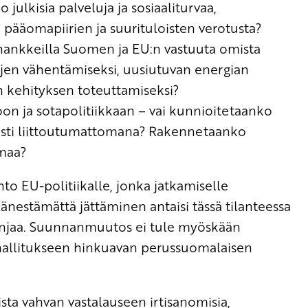
ulkisia palveluja ja sosiaaliturvaa,
 pääomapiirien ja suurituloisten verotusta?
hankkeilla Suomen ja EU:n vastuuta omista
öjen vähentämiseksi, uusiutuvan energian
n kehityksen toteuttamiseksi?
n ja sotapolitiikkaan – vai kunnioitetaanko
esti liittoutumattomana? Rakennetaanko
maa?
to EU-politiikalle, jonka jatkamiselle
Äänestämättä jättäminen antaisi tässä tilanteessa
a linjaa. Suunnanmuutos ei tule myöskään
hallitukseen hinkuavan perussuomalaisen
a vahvan vastalauseen irtisanomisia,