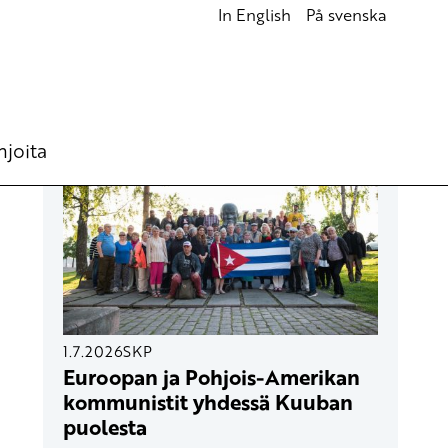
In English
På svenska
UUSIMMAT ARTIKKELIT
hjoita
1.7.2026
SKP
Euroopan ja Pohjois-Amerikan
kommunistit yhdessä Kuuban
puolesta