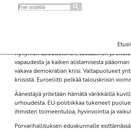
Search
for:
Vaihtoehto pankkiherrojen ja eliitin EU-ko
Ajankohtaista
20.5.2009 - 15:45
SKP
(Muokattu 6.11.2025 - 13:38)
Etusi
Nykyinen taloudellinen, sosiaalinen ja ekol
vapaudesta ja kaiken alistamisesta pääoman 
vakava demokratian kriisi. Valtapuolueet yri
kriisistä. Euroeliitti pelkää talouskriisin voim
Äänestäjiä yritetään hämätä värikkäillä kuvil
urhoudesta. EU-politiikkaa tukeneet puoluee
ihmisten toimeentuloa, hyvinvointia ja vaiku
Porvarihallituksen eduskunnalle esittämässä