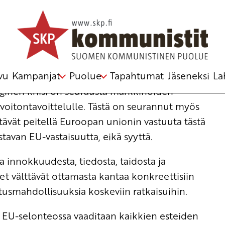
mennolle
:n keskuskomitea
vu
Kampanjat
Puolue
Tapahtumat
Jäseneksi
La
oginen kriisi on seurausta markkinoiden
voitontavoittelulle. Tästä on seurannut myös
ttävät peitellä Euroopan unionin vastuuta tästä
istavan EU-vastaisuutta, eikä syyttä.
la innokkuudesta, tiedosta, taidosta ja
t välttävät ottamasta kantaa konkreettisiin
tusmahdollisuuksia koskeviin ratkaisuihin.
 EU-selonteossa vaaditaan kaikkien esteiden