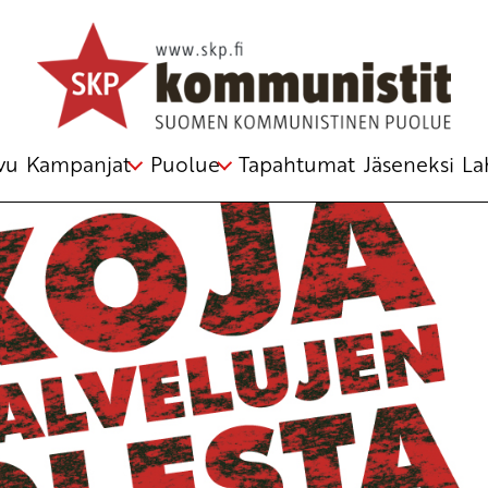
hankkeelle
n keskuskomitea
vu
Kampanjat
Puolue
Tapahtumat
Jäseneksi
La