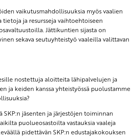
jöiden vaikutusmahdollisuuksia myös vaalien
a tietoja ja resursseja vaihtoehtoiseen
avaltuustoilla. Jättikuntien sijasta on
inen sekava seutuyhteistyö vaaleilla valittavan
sille nostettuja aloitteita lähipalvelujen ja
iten ja keiden kanssa yhteistyössä puolustamme
llisuuksia?
ä SKP:n jäsenten ja järjestöjen toiminnan
ikilta puolueosastoilta vastauksia vaaleja
 keväällä pidettävän SKP:n edustajakokouksen