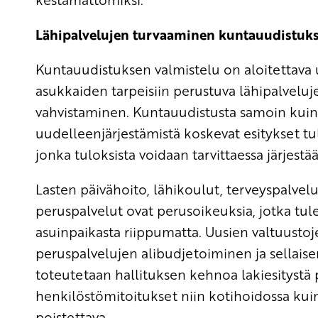
Lähipalvelujen turvaaminen kuntauudistuk
Kuntauudistuksen valmistelu on aloitettava 
asukkaiden tarpeisiin perustuva lähipalvelu
vahvistaminen. Kuntauudistusta samoin kuin s
uudelleenjärjestämistä koskevat esitykset tu
jonka tuloksista voidaan tarvittaessa järjest
Lasten päivähoito, lähikoulut, terveyspalve
peruspalvelut ovat perusoikeuksia, jotka tulee
asuinpaikasta riippumatta. Uusien valtuustoje
peruspalvelujen alibudjetoiminen ja sellai
toteutetaan hallituksen kehnoa lakiesityst
henkilöstömitoitukset niin kotihoidossa ku
poistettava.