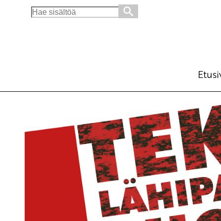
Search
for:
Vaalitulos oli tuomio hallituksen suurkunta
Ajankohtaista
12.11.2012 - 9:40
SKP:
(Muokattu 6.11.2025 - 13:39)
Etusi