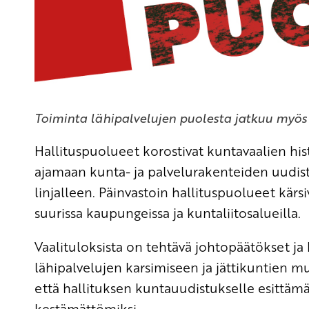
Toiminta lähipalvelujen puolesta jatkuu myös 
Hallituspuolueet korostivat kuntavaalien his
ajamaan kunta- ja palvelurakenteiden uudistu
linjalleen. Päinvastoin hallituspuolueet kärsiv
suurissa kaupungeissa ja kuntaliitosalueilla.
Vaalituloksista on tehtävä johtopäätökset ja 
lähipalvelujen karsimiseen ja jättikuntien 
että hallituksen kuntauudistukselle esittäm
kestämättömiksi.