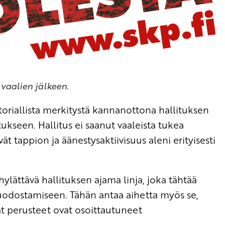
vaalien jälkeen.
toriallista merkitystä kannanottona hallituksen
kseen. Hallitus ei saanut vaaleista tukea
ät tappion ja äänestysaktiivisuus aleni erityisesti
hylättävä hallituksen ajama linja, joka tähtää
muodostamiseen. Tähän antaa aihetta myös se,
ät perusteet ovat osoittautuneet