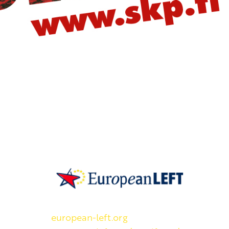
SKP on Euroopan Vasemmistopuolueen j
european-left.org