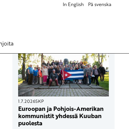
In English
På svenska
UUSIMMAT ARTIKKELIT
hjoita
1.7.2026
SKP
Euroopan ja Pohjois-Amerikan
kommunistit yhdessä Kuuban
puolesta