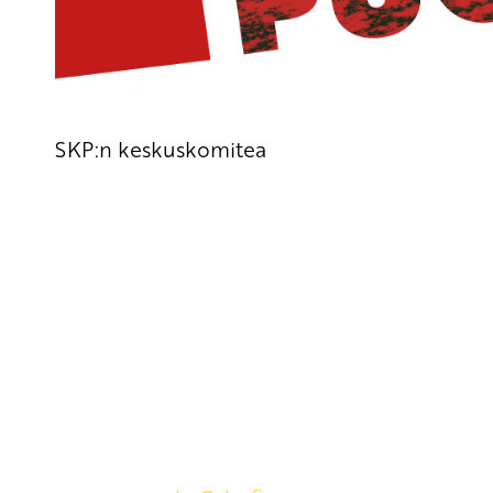
SKP:n keskuskomitea
Yhteystiedot
SKP:n toimisto
Osoite: Viljatie 4 B 3. kerros, 00700 Helsinki
Puh: 045 7834 1346