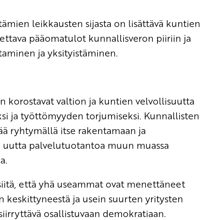
tämien leikkausten sijasta on lisättävä kuntien
ettava pääomatulot kunnallisveron piiriin ja
ttaminen ja yksityistäminen.
korostavat valtion ja kuntien velvollisuutta
si ja työttömyyden torjumiseksi. Kunnallisten
tää ryhtymällä itse rakentamaan ja
ä uutta palvelutuotantoa muun muassa
a.
 siitä, että yhä useammat ovat menettäneet
n keskittyneestä ja usein suurten yritysten
iirryttävä osallistuvaan demokratiaan.