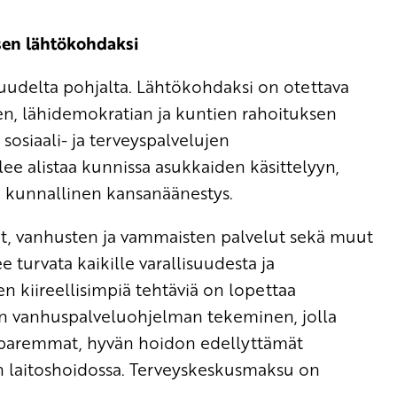
sen lähtökohdaksi
uudelta pohjalta. Lähtökohdaksi on otettava
jen, lähidemokratian ja kuntien rahoituksen
osiaali- ja terveyspalvelujen
lee alistaa kunnissa asukkaiden käsittelyyn,
ää kunnallinen kansanäänestys.
lut, vanhusten ja vammaisten palvelut sekä muut
 turvata kaikille varallisuudesta ja
n kiireellisimpiä tehtäviä on lopettaa
sen vanhuspalveluohjelman tekeminen, jolla
ä paremmat, hyvän hoidon edellyttämät
in laitoshoidossa. Terveyskeskusmaksu on