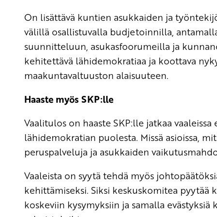
On lisättävä kuntien asukkaiden ja työnteki
välillä osallistuvalla budjetoinnilla, antamall
suunnitteluun, asukasfoorumeilla ja kunnanos
kehitettävä lähidemokratiaa ja koottava nyky
maakuntavaltuuston alaisuuteen.
Haaste myös SKP:lle
Vaalitulos on haaste SKP:lle jatkaa vaaleissa e
lähidemokratian puolesta. Missä asioissa, m
peruspalveluja ja asukkaiden vaikutusmahdo
Vaaleista on syytä tehdä myös johtopäätöksi
kehittämiseksi. Siksi keskuskomitea pyytää ka
koskeviin kysymyksiin ja samalla evästyksiä