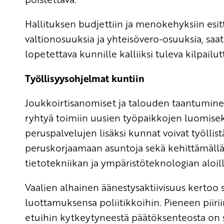
Hallituksen budjettiin ja menokehyksiin esit
valtionosuuksia ja yhteisövero-osuuksia, saat
lopetettava kunnille kalliiksi tuleva kilpailu
Työllisyysohjelmat kuntiin
Joukkoirtisanomiset ja talouden taantuminen 
ryhtyä toimiin uusien työpaikkojen luomisek
peruspalvelujen lisäksi kunnat voivat työllis
peruskorjaamaan asuntoja sekä kehittämäll
tietotekniikan ja ympäristöteknologian aloill
Vaalien alhainen äänestysaktiivisuus kertoo
luottamuksensa poliitikkoihin. Pieneen piirii
etuihin kytkeytyneestä päätöksenteosta on s