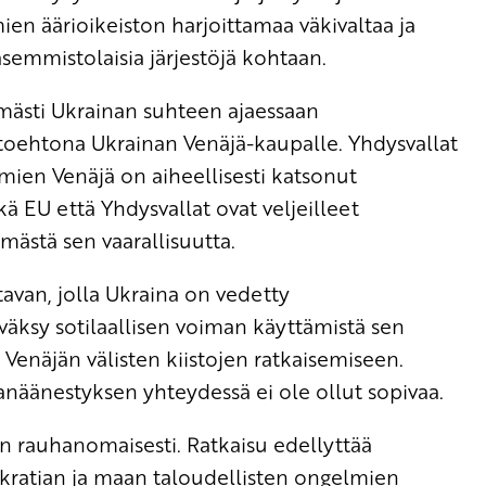
rmien äärioikeiston harjoittamaa väkivaltaa ja
semmistolaisia järjestöjä kohtaan.
mästi Ukrainan suhteen ajaessaan
oehtona Ukrainan Venäjä-kaupalle. Yhdysvallat
imien Venäjä on aiheellisesti katsonut
ä EU että Yhdysvallat ovat veljeilleet
mästä sen vaarallisuutta.
an, jolla Ukraina on vedetty
yväksy sotilaallisen voiman käyttämistä sen
Venäjän välisten kiistojen ratkaisemiseen.
näänestyksen yhteydessä ei ole ollut sopivaa.
aan rauhanomaisesti. Ratkaisu edellyttää
kratian ja maan taloudellisten ongelmien