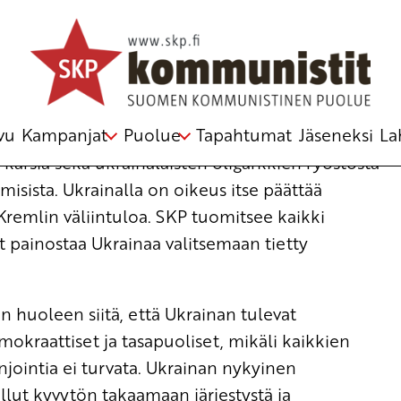
sti
 keskuskomitea
vu
Kampanjat
Puolue
Tapahtumat
Jäseneksi
La
kärsiä sekä ukrainalaisten oligarkkien ryöstöstä
misista. Ukrainalla on oikeus itse päättää
 Kremlin väliintuloa. SKP tuomitsee kaikki
t painostaa Ukrainaa valitsemaan tietty
huoleen siitä, että Ukrainan tulevat
emokraattiset ja tasapuoliset, mikäli kaikkien
njointia ei turvata. Ukrainan nykyinen
llut kyvytön takaamaan järjestystä ja