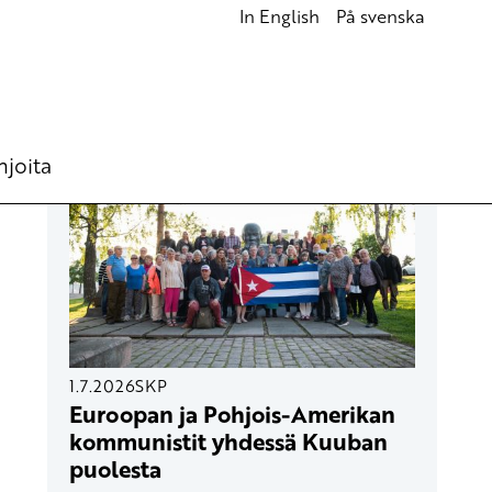
In English
På svenska
UUSIMMAT ARTIKKELIT
hjoita
1.7.2026
SKP
Euroopan ja Pohjois-Amerikan
kommunistit yhdessä Kuuban
puolesta