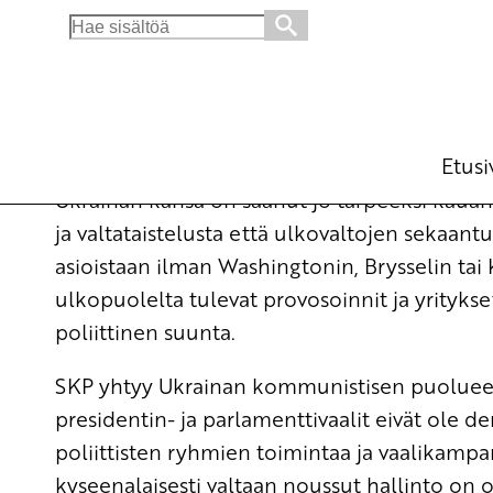
Search
for:
Ukrainan kriisi on ratkaistava rauhanomaise
Ajankohtaista
7.4.2014 - 17:27
SKP:n
(Muokattu 6.11.2025 - 13:38)
Etusi
Ukrainan kansa on saanut jo tarpeeksi kauan 
ja valtataistelusta että ulkovaltojen sekaantu
asioistaan ilman Washingtonin, Brysselin tai
ulkopuolelta tulevat provosoinnit ja yritykse
poliittinen suunta.
SKP yhtyy Ukrainan kommunistisen puolueen 
presidentin- ja parlamenttivaalit eivät ole d
poliittisten ryhmien toimintaa ja vaalikampa
kyseenalaisesti valtaan noussut hallinto on o