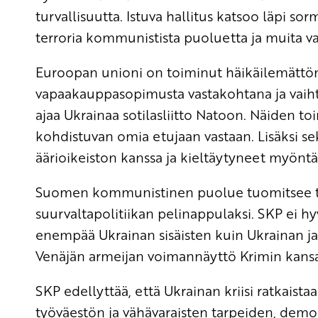
turvallisuutta. Istuva hallitus katsoo läpi so
terroria kommunistista puoluetta ja muita va
Euroopan unioni on toiminut häikäilemättö
vapaakauppasopimusta vastakohtana ja vaiht
ajaa Ukrainaa sotilasliitto Natoon. Näiden to
kohdistuvan omia etujaan vastaan. Lisäksi sek
äärioikeiston kanssa ja kieltäytyneet myöntä
Suomen kommunistinen puolue tuomitsee tav
suurvaltapolitiikan pelinappulaksi. SKP ei h
enempää Ukrainan sisäisten kuin Ukrainan ja 
Venäjän armeijan voimannäyttö Krimin kansa
SKP edellyttää, että Ukrainan kriisi ratkaist
työväestön ja vähävaraisten tarpeiden, demo