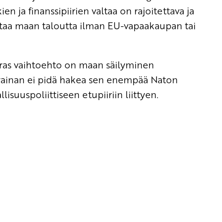
en ja finanssipiirien valtaa on rajoitettava ja
taa maan taloutta ilman EU-vapaakaupan tai
ras vaihtoehto on maan säilyminen
krainan ei pidä hakea sen enempää Naton
isuuspoliittiseen etupiiriin liittyen.