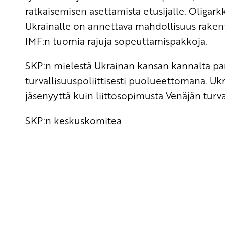
ratkaisemisen asettamista etusijalle. Oligarkki
Ukrainalle on annettava mahdollisuus raken
IMF:n tuomia rajuja sopeuttamispakkoja.
SKP:n mielestä Ukrainan kansan kannalta pa
turvallisuuspoliittisesti puolueettomana. U
jäsenyyttä kuin liittosopimusta Venäjän turvall
SKP:n keskuskomitea