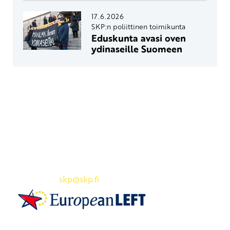
17.6.2026
SKP:n poliittinen toimikunta
Eduskunta avasi oven
ydinaseille Suomeen
Yhteystiedot
SKP:n toimisto
Osoite: Viljatie 4 B 3. kerros, 00700 Helsinki
Puh: 045 7834 1346
Sähköposti:
skp
@skp.fi
SKP on Euroopan Vasemmistopuolueen jäsen.