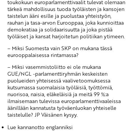
toukokuun europarlamenttivaalit tulevat olemaan
tärkeä mahdollisuus tuoda työläisten ja kansojen
taistelun ääni esille ja puolustaa yhteistyön,
rauhan ja tasa-arvon Eurooppaa, joka kunnioittaa
demokratiaa ja solidaarisuutta ja joka pistää
työläiset ja kansat harjoitetun politiikan ytimeen.
– Miksi Suomesta vain SKP on mukana tässä
eurooppalaisessa rintamassa?
– Miksi vasemmistoliitto ei ole mukana
GUE/NGL -parlamenttiryhmän keskeisten
puolueiden yhteisessä vaalivetoomuksessa
kutsumassa suomalaisia työläisiä, työttömiä,
nuorisoa, naisia, eläkeläisiä ja meitä 99 %:a
ilmaisemaan tulevissa europarlamenttivaaleissa
äänillään kannatusta työväenluokan yhteiselle
taistelulle? JP Väisänen kysyy.
Lue kannanotto englanniksi