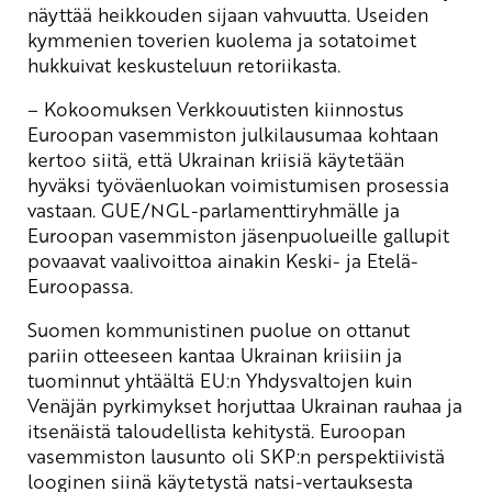
näyttää heikkouden sijaan vahvuutta. Useiden
kymmenien toverien kuolema ja sotatoimet
hukkuivat keskusteluun retoriikasta.
– Kokoomuksen Verkkouutisten kiinnostus
Euroopan vasemmiston julkilausumaa kohtaan
kertoo siitä, että Ukrainan kriisiä käytetään
hyväksi työväenluokan voimistumisen prosessia
vastaan. GUE/NGL-parlamenttiryhmälle ja
Euroopan vasemmiston jäsenpuolueille gallupit
povaavat vaalivoittoa ainakin Keski- ja Etelä-
Euroopassa.
Suomen kommunistinen puolue on ottanut
pariin otteeseen kantaa Ukrainan kriisiin ja
tuominnut yhtäältä EU:n Yhdysvaltojen kuin
Venäjän pyrkimykset horjuttaa Ukrainan rauhaa ja
itsenäistä taloudellista kehitystä. Euroopan
vasemmiston lausunto oli SKP:n perspektiivistä
looginen siinä käytetystä natsi-vertauksesta