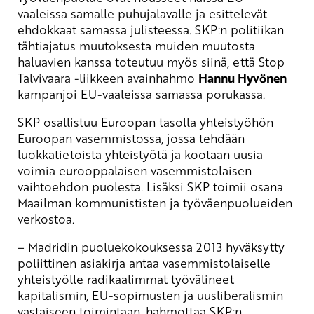
vaaleissa samalle puhujalavalle ja esittelevät
ehdokkaat samassa julisteessa. SKP:n politiikan
tähtiajatus muutoksesta muiden muutosta
haluavien kanssa toteutuu myös siinä, että Stop
Talvivaara -liikkeen avainhahmo
Hannu Hyvönen
kampanjoi EU-vaaleissa samassa porukassa.
SKP osallistuu Euroopan tasolla yhteistyöhön
Euroopan vasemmistossa, jossa tehdään
luokkatietoista yhteistyötä ja kootaan uusia
voimia eurooppalaisen vasemmistolaisen
vaihtoehdon puolesta. Lisäksi SKP toimii osana
Maailman kommunististen ja työväenpuolueiden
verkostoa.
– Madridin puoluekokouksessa 2013 hyväksytty
poliittinen asiakirja antaa vasemmistolaiselle
yhteistyölle radikaalimmat työvälineet
kapitalismin, EU-sopimusten ja uusliberalismin
vastaiseen toimintaan, hahmottaa SKP:n