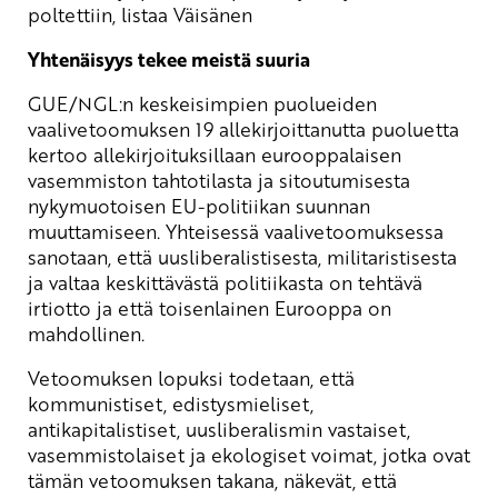
poltettiin, listaa Väisänen
Yhtenäisyys tekee meistä suuria
GUE/NGL:n keskeisimpien puolueiden
vaalivetoomuksen 19 allekirjoittanutta puoluetta
kertoo allekirjoituksillaan eurooppalaisen
vasemmiston tahtotilasta ja sitoutumisesta
nykymuotoisen EU-politiikan suunnan
muuttamiseen. Yhteisessä vaalivetoomuksessa
sanotaan, että uusliberalistisesta, militaristisesta
ja valtaa keskittävästä politiikasta on tehtävä
irtiotto ja että toisenlainen Eurooppa on
mahdollinen.
Vetoomuksen lopuksi todetaan, että
kommunistiset, edistysmieliset,
antikapitalistiset, uusliberalismin vastaiset,
vasemmistolaiset ja ekologiset voimat, jotka ovat
tämän vetoomuksen takana, näkevät, että