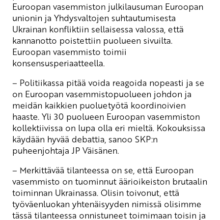
Euroopan vasemmiston julkilausuman Euroopan
unionin ja Yhdysvaltojen suhtautumisesta
Ukrainan konfliktiin sellaisessa valossa, että
kannanotto poistettiin puolueen sivuilta.
Euroopan vasemmisto toimii
konsensusperiaatteella.
– Politiikassa pitää voida reagoida nopeasti ja se
on Euroopan vasemmistopuolueen johdon ja
meidän kaikkien puoluetyötä koordinoivien
haaste. Yli 30 puolueen Euroopan vasemmiston
kollektiivissa on lupa olla eri mieltä. Kokouksissa
käydään hyvää debattia, sanoo SKP:n
puheenjohtaja JP Väisänen.
– Merkittävää tilanteessa on se, että Euroopan
vasemmisto on tuominnut äärioikeiston brutaalin
toiminnan Ukrainassa. Olisin toivonut, että
työväenluokan yhtenäisyyden nimissä olisimme
tässä tilanteessa onnistuneet toimimaan toisin ja