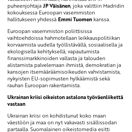
puheenjohtaja
JP Väisänen
, joka valittiin Madridin
kokouksessa Euroopan vasemmiston
hallitukseen yhdessä
Emmi Tuomen
kanssa.
Euroopan vasemmiston poliittisissa
vaihtoehdoissa hahmotellaan leikkauspolitiikan
korvaamista uudella työllistävällä, sosiaalisella ja
ekologisella kehityksellä, vapautumista
finanssimarkkinoiden vallasta ja talouden
alistamista palvelemaan ihmistä, demokratian ja
kansojen itsemääräämisoikeuden vahvistamista,
nykyisten EU-sopimusten hylkäämistä sekä
rauhan Euroopan rakentamista.
Ukrainan kriisi oikeiston astalona työväenliikettä
vastaan
Ukrainan kriisi on kohdistunut koko maan
väestöön ja maa on nyt vakavasti sisällissodan
partaalla. Suomalainen oikeistomedia esitti