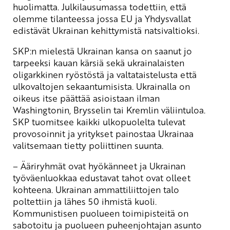
huolimatta. Julkilausumassa todettiin, että
olemme tilanteessa jossa EU ja Yhdysvallat
edistävät Ukrainan kehittymistä natsivaltioksi.
SKP:n mielestä Ukrainan kansa on saanut jo
tarpeeksi kauan kärsiä sekä ukrainalaisten
oligarkkinen ryöstöstä ja valtataistelusta että
ulkovaltojen sekaantumisista. Ukrainalla on
oikeus itse päättää asioistaan ilman
Washingtonin, Brysselin tai Kremlin väliintuloa.
SKP tuomitsee kaikki ulkopuolelta tulevat
provosoinnit ja yritykset painostaa Ukrainaa
valitsemaan tietty poliittinen suunta.
– Ääriryhmät ovat hyökänneet ja Ukrainan
työväenluokkaa edustavat tahot ovat olleet
kohteena. Ukrainan ammattiliittojen talo
poltettiin ja lähes 50 ihmistä kuoli.
Kommunistisen puolueen toimipisteitä on
sabotoitu ja puolueen puheenjohtajan asunto