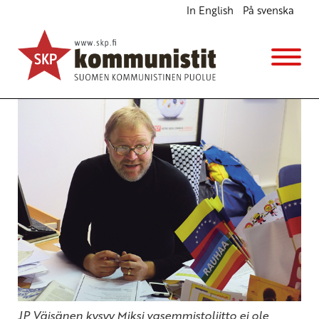
In English
På svenska
Työväenluokan vahvin ase on yhtenäisyys
Ajankohtaista
7.5.2014 - 13:53
SKP
JP Väisänen kysyy Miksi vasemmistoliitto ei ole