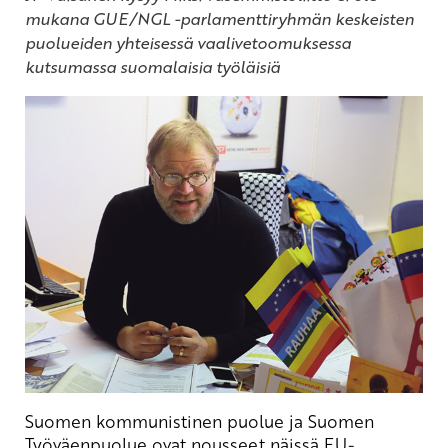
mukana GUE/NGL -parlamenttiryhmän keskeisten
puolueiden yhteisessä vaalivetoomuksessa
kutsumassa suomalaisia työläisiä
Suomen kommunistinen puolue ja Suomen
Työväenpuolue ovat nousseet näissä EU-