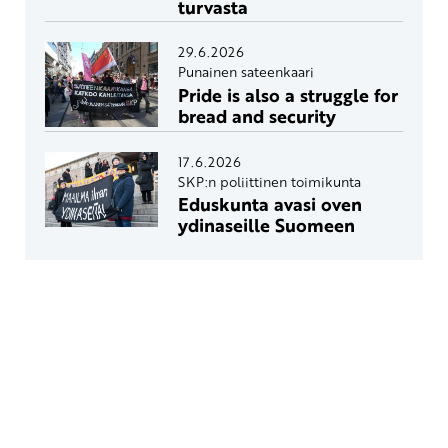
turvasta
29.6.2026
Punainen sateenkaari
Pride is also a struggle for
bread and security
17.6.2026
SKP:n poliittinen toimikunta
Eduskunta avasi oven
ydinaseille Suomeen
Yhteystiedot
SKP:n toimisto
Osoite: Viljatie 4 B 3. kerros, 00700 Helsinki