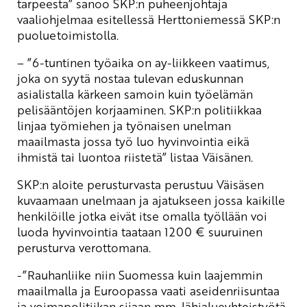
tarpeesta” sanoo SKP:n puheenjohtaja
vaaliohjelmaa esitellessä Herttoniemessä SKP:n
puoluetoimistolla.
– ”6-tuntinen työaika on ay-liikkeen vaatimus,
joka on syytä nostaa tulevan eduskunnan
asialistalla kärkeen samoin kuin työelämän
pelisääntöjen korjaaminen. SKP:n politiikkaa
linjaa työmiehen ja työnaisen unelman
maailmasta jossa työ luo hyvinvointia eikä
ihmistä tai luontoa riistetä” listaa Väisänen.
SKP:n aloite perusturvasta perustuu Väisäsen
kuvaamaan unelmaan ja ajatukseen jossa kaikille
henkilöille jotka eivät itse omalla työllään voi
luoda hyvinvointia taataan 1200 € suuruinen
perusturva verottomana.
-”Rauhanliike niin Suomessa kuin laajemmin
maailmalla ja Euroopassa vaati aseidenriisuntaa
ja voimapolitiikan sijaan mm. lähialueyhteistyötä,