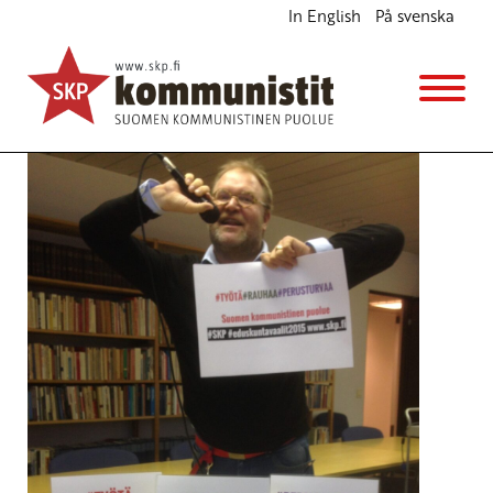
In English
På svenska
Työtä, rauhaa ja perusturvaa
Ajankohtaista
29.1.2015 - 11:57
SKP