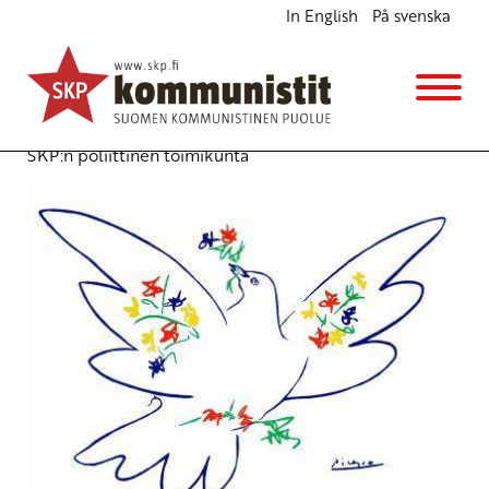
In English
På svenska
Tuomio Israelin Syyriaan tekemille
pommitusiskuille
Ajankohtaista
5.2.2013 - 19:20
(Muokattu 6.11.2025 - 13:39)
SKP:n poliittinen toimikunta