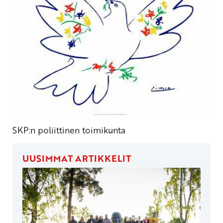
SKP:n poliittinen toimikunta
UUSIMMAT ARTIKKELIT