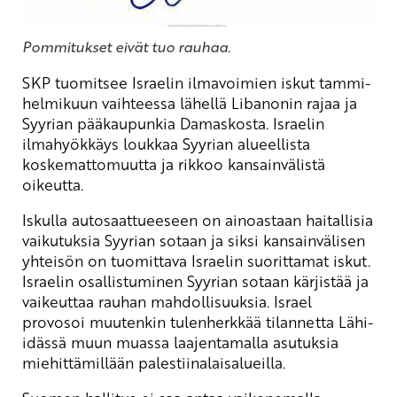
Pommitukset eivät tuo rauhaa.
SKP tuomitsee Israelin ilmavoimien iskut tammi-
helmikuun vaihteessa lähellä Libanonin rajaa ja
Syyrian pääkaupunkia Damaskosta. Israelin
ilmahyökkäys loukkaa Syyrian alueellista
koskemattomuutta ja rikkoo kansainvälistä
oikeutta.
Iskulla autosaattueeseen on ainoastaan haitallisia
vaikutuksia Syyrian sotaan ja siksi kansainvälisen
yhteisön on tuomittava Israelin suorittamat iskut.
Israelin osallistuminen Syyrian sotaan kärjistää ja
vaikeuttaa rauhan mahdollisuuksia. Israel
provosoi muutenkin tulenherkkää tilannetta Lähi-
idässä muun muassa laajentamalla asutuksia
miehittämillään palestiinalaisalueilla.