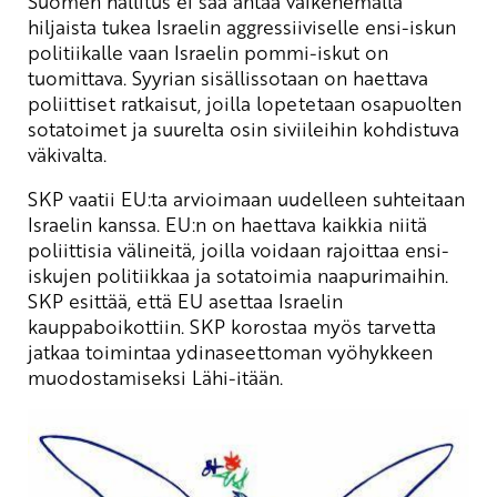
Suomen hallitus ei saa antaa vaikenemalla
hiljaista tukea Israelin aggressiiviselle ensi-iskun
politiikalle vaan Israelin pommi-iskut on
tuomittava. Syyrian sisällissotaan on haettava
poliittiset ratkaisut, joilla lopetetaan osapuolten
sotatoimet ja suurelta osin siviileihin kohdistuva
väkivalta.
SKP vaatii EU:ta arvioimaan uudelleen suhteitaan
Israelin kanssa. EU:n on haettava kaikkia niitä
poliittisia välineitä, joilla voidaan rajoittaa ensi-
iskujen politiikkaa ja sotatoimia naapurimaihin.
SKP esittää, että EU asettaa Israelin
kauppaboikottiin. SKP korostaa myös tarvetta
jatkaa toimintaa ydinaseettoman vyöhykkeen
muodostamiseksi Lähi-itään.