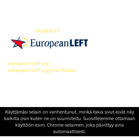
Yhteystiedot
SKP:n toimisto
Osoite: Viljatie 4 B 3. kerros, 00700 Helsinki
Puh: 045 7834 1346
Sähköposti:
skp
@skp.fi
SKP on Euroopan Vasemmistopuolueen jäsen.
european-left.org
european-left.org/manifesto/
Copyright 2026 © SKP
|
Tietosuojaseloste