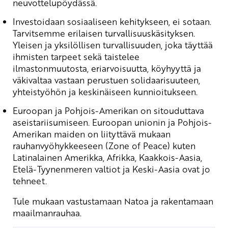
neuvottelupöydässä.
Investoidaan sosiaaliseen kehitykseen, ei sotaan.
Tarvitsemme erilaisen turvallisuuskäsityksen.
Yleisen ja yksilöllisen turvallisuuden, joka täyttää
ihmisten tarpeet sekä taistelee
ilmastonmuutosta, eriarvoisuutta, köyhyyttä ja
väkivaltaa vastaan perustuen solidaarisuuteen,
yhteistyöhön ja keskinäiseen kunnioitukseen.
Euroopan ja Pohjois-Amerikan on sitouduttava
aseistariisumiseen. Euroopan unionin ja Pohjois-
Amerikan maiden on liityttävä mukaan
rauhanvyöhykkeeseen (Zone of Peace) kuten
Latinalainen Amerikka, Afrikka, Kaakkois-Aasia,
Etelä-Tyynenmeren valtiot ja Keski-Aasia ovat jo
tehneet.
Tule mukaan vastustamaan Natoa ja rakentamaan
maailmanrauhaa.