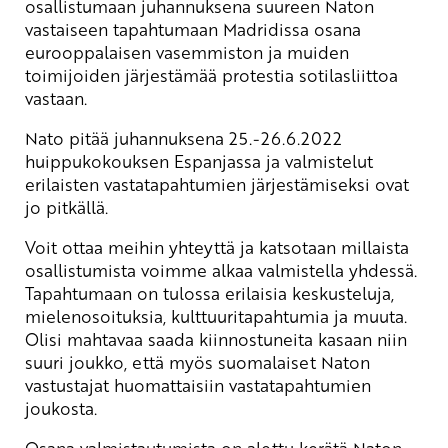
osallistumaan juhannuksena suureen Naton
vastaiseen tapahtumaan Madridissa osana
eurooppalaisen vasemmiston ja muiden
toimijoiden järjestämää protestia sotilasliittoa
vastaan.
Nato pitää juhannuksena 25.-26.6.2022
huippukokouksen Espanjassa ja valmistelut
erilaisten vastatapahtumien järjestämiseksi ovat
jo pitkällä.
Voit ottaa meihin yhteyttä ja katsotaan millaista
osallistumista voimme alkaa valmistella yhdessä.
Tapahtumaan on tulossa erilaisia keskusteluja,
mielenosoituksia, kulttuuritapahtumia ja muuta.
Olisi mahtavaa saada kiinnostuneita kasaan niin
suuri joukko, että myös suomalaiset Naton
vastustajat huomattaisiin vastatapahtumien
joukosta.