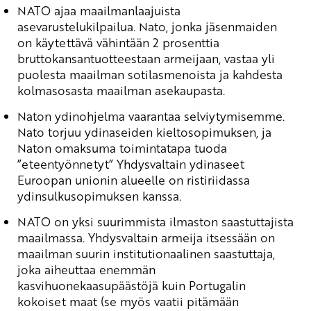
NATO ajaa maailmanlaajuista
asevarustelukilpailua. Nato, jonka jäsenmaiden
on käytettävä vähintään 2 prosenttia
bruttokansantuotteestaan armeijaan, vastaa yli
puolesta maailman sotilasmenoista ja kahdesta
kolmasosasta maailman asekaupasta.
Naton ydinohjelma vaarantaa selviytymisemme.
Nato torjuu ydinaseiden kieltosopimuksen, ja
Naton omaksuma toimintatapa tuoda
”eteentyönnetyt” Yhdysvaltain ydinaseet
Euroopan unionin alueelle on ristiriidassa
ydinsulkusopimuksen kanssa.
NATO on yksi suurimmista ilmaston saastuttajista
maailmassa. Yhdysvaltain armeija itsessään on
maailman suurin institutionaalinen saastuttaja,
joka aiheuttaa enemmän
kasvihuonekaasupäästöjä kuin Portugalin
kokoiset maat (se myös vaatii pitämään