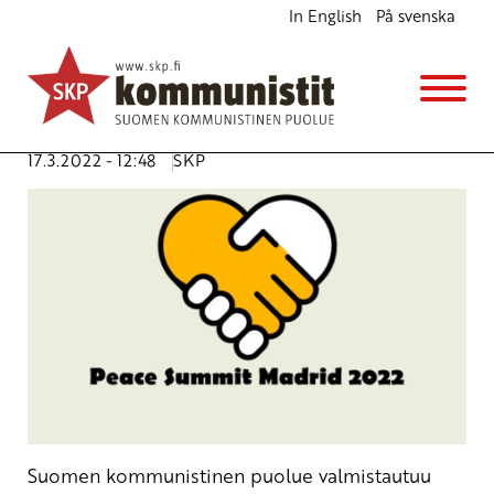
In English
På svenska
Tule mukaan toimimaan Natoa vastaan!
Ajankohtaista
Avainsanat:
aktivismi
,
aseistariisunta
,
huippukokous
,
nato
,
rauha
,
turvallisuus
,
vetoomus
,
ydinsulkusopimus
17.3.2022 - 12:48
SKP
Suomen kommunistinen puolue valmistautuu