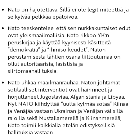
Nato on hajotettava. Sillä ei ole legitimiteettiä ja
se kylvää pelkkää epätoivoa.
Nato teeskentelee, että sen nurkkakuntaiset edut
ovat yleismaailmallisia. Nato rikkoo YK:n
peruskirjaa ja käyttää kyynisesti käsitteitä
”demokratia” ja ”ihmisoikeudet”. Naton
perustamisesta lähtien osana liittoutumaa on
ollut autoritaarisia, fasistisia ja
siirtomaahallituksia.
Nato uhkaa maailmanrauhaa. Naton johtamat
sotilaalliset interventiot ovat häirinneet ja
horjuttaneet Jugoslaviaa, Afganistania ja Libyaa.
Nyt NATO kiihdyttää ”uutta kylmää sotaa” Kiinaa
ja Venäjää vastaan Ukrainan ja Venäjän välisillä
rajoilla sekä Mustallamerellä ja Kiinanmerellä;
Nato toimii kaikkialla etelän edistyksellisiä
hallituksia vastaan.