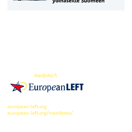
ydinaseille Suomeen
Yhteystiedot
SKP:n toimisto
Osoite: Viljatie 4 B 3. kerros, 00700 Helsinki
Puh: 045 7834 1346
Sähköposti:
skp
@skp.fi
SKP on Euroopan Vasemmistopuolueen jäsen.
european-left.org
european-left.org/manifesto/