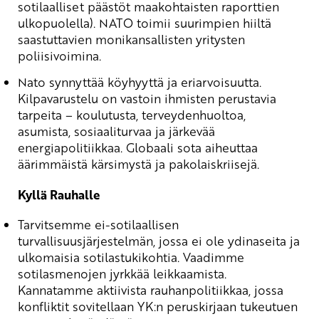
sotilaalliset päästöt maakohtaisten raporttien
ulkopuolella). NATO toimii suurimpien hiiltä
saastuttavien monikansallisten yritysten
poliisivoimina.
Nato synnyttää köyhyyttä ja eriarvoisuutta.
Kilpavarustelu on vastoin ihmisten perustavia
tarpeita – koulutusta, terveydenhuoltoa,
asumista, sosiaaliturvaa ja järkevää
energiapolitiikkaa. Globaali sota aiheuttaa
äärimmäistä kärsimystä ja pakolaiskriisejä.
Kyllä Rauhalle
Tarvitsemme ei-sotilaallisen
turvallisuusjärjestelmän, jossa ei ole ydinaseita ja
ulkomaisia sotilastukikohtia. Vaadimme
sotilasmenojen jyrkkää leikkaamista.
Kannatamme aktiivista rauhanpolitiikkaa, jossa
konfliktit sovitellaan YK:n peruskirjaan tukeutuen