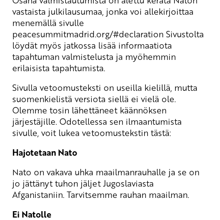
Osana valmistautumista on alettu kerätä Naton
vastaista julkilausumaa, jonka voi allekirjoittaa
menemällä sivulle
peacesummitmadrid.org/#declaration
Sivustolta
löydät myös jatkossa lisää informaatiota
tapahtuman valmistelusta ja myöhemmin
erilaisista tapahtumista.
Sivulla vetoomusteksti on useilla kielillä, mutta
suomenkielistä versiota siellä ei vielä ole.
Olemme tosin lähettäneet käännöksen
järjestäjille. Odotellessa sen ilmaantumista
sivulle, voit lukea vetoomustekstin tästä:
Hajotetaan Nato
Nato on vakava uhka maailmanrauhalle ja se on
jo jättänyt tuhon jäljet Jugoslaviasta
Afganistaniin. Tarvitsemme rauhan maailman.
Ei Natolle