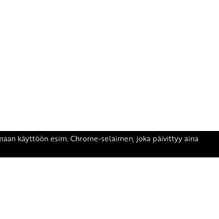
äsen.