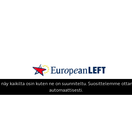
SKP on Euroopan Vasemmistopuolueen j
european-left.org
european-left.org/manifesto/
Copyright 2026 © SKP
|
Tietosuojaseloste