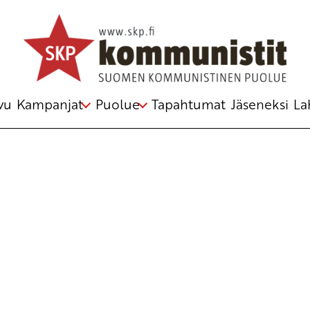
Avainsana
huippukokous
vu
Kampanjat
Puolue
Tapahtumat
Jäseneksi
La