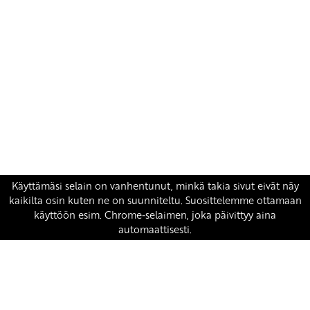
Yhteystiedot
SKP:n toimisto
Osoite: Viljatie 4 B 3. kerros, 00700 Helsinki
Puh: 045 7834 1346
Sähköposti:
skp
@skp.fi
SKP on Euroopan Vasemmistopuolueen jäsen.
european-left.org
european-left.org/manifesto/