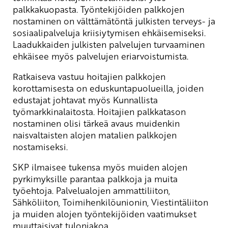
palkkakuopasta. Työntekijöiden palkkojen
nostaminen on välttämätöntä julkisten terveys- ja
sosiaalipalveluja kriisiytymisen ehkäisemiseksi.
Laadukkaiden julkisten palvelujen turvaaminen
ehkäisee myös palvelujen eriarvoistumista.
Ratkaiseva vastuu hoitajien palkkojen
korottamisesta on eduskuntapuolueilla, joiden
edustajat johtavat myös Kunnallista
työmarkkinalaitosta. Hoitajien palkkatason
nostaminen olisi tärkeä avaus muidenkin
naisvaltaisten alojen matalien palkkojen
nostamiseksi.
SKP ilmaisee tukensa myös muiden alojen
pyrkimyksille parantaa palkkoja ja muita
työehtoja. Palvelualojen ammattiliiton,
Sähköliiton, Toimihenkilöunionin, Viestintäliiton
ja muiden alojen työntekijöiden vaatimukset
muuttaisivat tulonjakoa