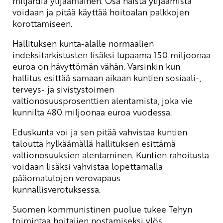
miljardia ylijäämäinen. Osa näistä ylijäämistä
voidaan ja pitää käyttää hoitoalan palkkojen
korottamiseen.
Hallituksen kunta-alalle normaalien
indeksitarkistusten lisäksi lupaama 150 miljoonaa
euroa on hävyttömän vähän. Varsinkin kun
hallitus esittää samaan aikaan kuntien sosiaali-,
terveys- ja sivistystoimen
valtionosuusprosenttien alentamista, joka vie
kunnilta 480 miljoonaa euroa vuodessa.
Eduskunta voi ja sen pitää vahvistaa kuntien
taloutta hylkäämällä hallituksen esittämä
valtionosuuksien alentaminen. Kuntien rahoitusta
voidaan lisäksi vahvistaa lopettamalla
pääomatulojen verovapaus
kunnallisverotuksessa.
Suomen kommunistinen puolue tukee Tehyn
toimintaa hoitajien nostamiseksi ylös