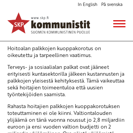
In English
På svenska
Tuki hoitajien vaatimuksille
Ajankohtaista
5.11.2007 - 10:50
(Muokattu 6.11.2025 - 13:39)
SKP:n poliittinen toimikunta
Hoitoalan palkkojen kuoppakorotus on
oikeutettu ja tarpeellinen vaatimus.
Terveys- ja sosiaalialan palkat ovat jääneet
erityisesti kuntasektorilla jälkeen kustannusten ja
palkkojen yleisestä kehityksestä. Tämä vaikeuttaa
sekä hoitajien toimeentuloa että uusien
työntekijöiden saamista.
Rahasta hoitajien palkkojen kuoppakorotuksen
toteuttaminen ei ole kiinni. Valtiontalouden
ylijäämä on tänä vuonna noussut jo 2,8 miljardiin
euroon ja ensi vuoden valtion budjetti on 2