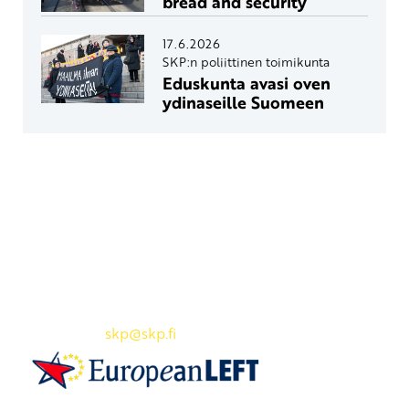
bread and security
17.6.2026
SKP:n poliittinen toimikunta
Eduskunta avasi oven
ydinaseille Suomeen
Yhteystiedot
SKP:n toimisto
Osoite: Viljatie 4 B 3. kerros, 00700 Helsinki
Puh: 045 7834 1346
Sähköposti:
skp
@skp.fi