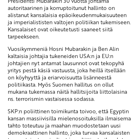
Presidentti Mubarakin 30 vuotta johtama
autoritaarinen ja korruptoitunut hallinto on
alistanut kansalaisia epäoikeudenmukaisuuteen
ja imperialististen valtojen politiikan tukemiseen.
Kansalaiset ovat oikeutetusti saaneet siitä
tarpeekseen.
Vuosikymmeniä Hosni Mubarakin ja Ben Alin
kaltaisia johtajia tukeneiden USA:n ja EU:n
johtajien nyt antamat lausunnot ovat tekopyhä
yritys pestä käsiä vastuusta, joka heillä itsellään
on köyhyyttä ja eriarvoisuutta lisänneestä
politiikasta. Myös Suomen hallitus on ollut
mukana tukemassa näitä hallitsijoita liittolaisina
ns. terrorismin vastaisessa sodassa.
SKP:n poliittinen toimikunta toivoo, että Egyptin
kansan massiivisilla mielenosoituksilla ilmaisema
tahto toteutuu ja maahan muodostetaan uusi
demokraattinen hallinto, joka turvaa kansalaisten