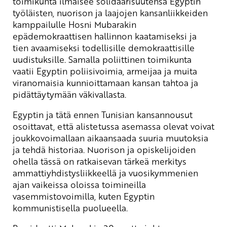
toimikunta ilmaisee solidaarisuutensa Egyptin
työläisten, nuorison ja laajojen kansanliikkeiden
kamppailulle Hosni Mubarakin
epädemokraattisen hallinnon kaatamiseksi ja
tien avaamiseksi todellisille demokraattisille
uudistuksille. Samalla poliittinen toimikunta
vaatii Egyptin poliisivoimia, armeijaa ja muita
viranomaisia kunnioittamaan kansan tahtoa ja
pidättäytymään väkivallasta.
Egyptin ja tätä ennen Tunisian kansannousut
osoittavat, että alistetussa asemassa olevat voivat
joukkovoimallaan aikaansaada suuria muutoksia
ja tehdä historiaa. Nuorison ja opiskelijoiden
ohella tässä on ratkaisevan tärkeä merkitys
ammattiyhdistysliikkeellä ja vuosikymmenien
ajan vaikeissa oloissa toimineilla
vasemmistovoimilla, kuten Egyptin
kommunistisella puolueella.