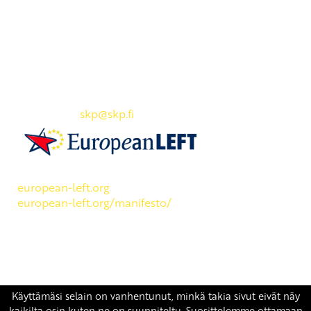
Yhteystiedot
SKP:n toimisto
Osoite: Viljatie 4 B 3. kerros, 00700 Helsinki
Puh: 045 7834 1346
Sähköposti:
skp
@skp.fi
SKP on Euroopan Vasemmistopuolueen jäsen.
european-left.org
european-left.org/manifesto/