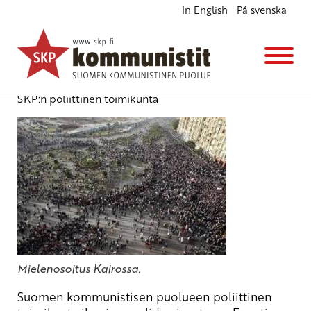
In English
På svenska
Tuki Egyptin kansannousun vaatimuksille
demokratiasta
Ajankohtaista
1.2.2011 - 19:46
(Muokattu 6.11.2025 - 13:39)
SKP:n poliittinen toimikunta
Mielenosoitus Kairossa.
Suomen kommunistisen puolueen poliittinen