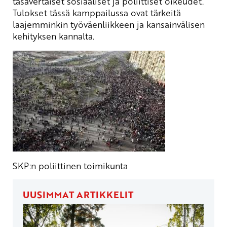
tasavertaiset sosiaaliset ja poliittiset oikeudet.
Tulokset tässä kamppailussa ovat tärkeitä
laajemminkin työväenliikkeen ja kansainvälisen
kehityksen kannalta.
SKP:n poliittinen toimikunta
UUSIMMAT ARTIKKELIT