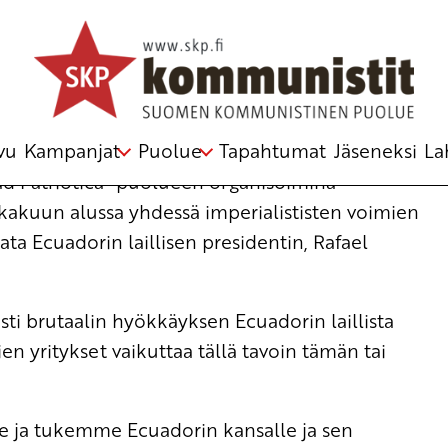
:n poliittinen toimikunta
vu
Kampanjat
Puolue
Tapahtumat
Jäseneksi
La
ad Patriotica -puolueen organisoimina
 lokakuun alussa yhdessä imperialististen voimien
a Ecuadorin laillisen presidentin, Rafael
sti brutaalin hyökkäyksen Ecuadorin laillista
en yritykset vaikuttaa tällä tavoin tämän tai
 ja tukemme Ecuadorin kansalle ja sen