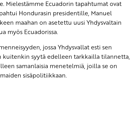
ntille. Mielestämme Ecuadorin tapahtumat ovat
tapahtui Hondurasin presidentille, Manuel
lkeen maahan on asetettu uusi Yhdysvaltain
htua myös Ecuadorissa.
menneisyyden, jossa Yhdysvallat esti sen
uitenkin syytä edelleen tarkkailla tilannetta,
älleen samanlaisia menetelmiä, joilla se on
maiden sisäpolitiikkaan.