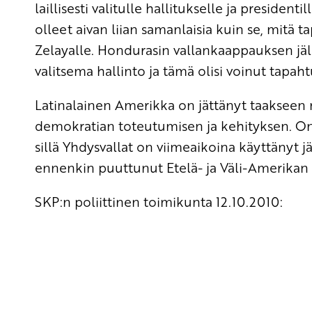
laillisesti valitulle hallitukselle ja preside
olleet aivan liian samanlaisia kuin se, mitä 
Zelayalle. Hondurasin vallankaappauksen jä
valitsema hallinto ja tämä olisi voinut tapa
Latinalainen Amerikka on jättänyt taakseen 
demokratian toteutumisen ja kehityksen. On k
sillä Yhdysvallat on viimeaikoina käyttänyt j
ennenkin puuttunut Etelä- ja Väli-Amerikan 
SKP:n poliittinen toimikunta 12.10.2010: