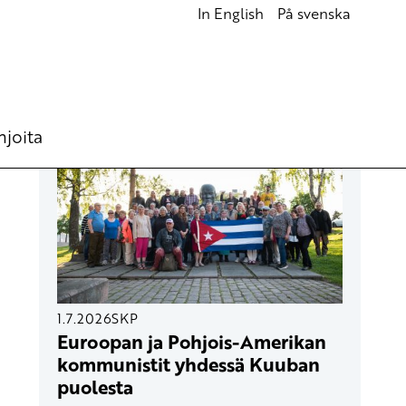
In English
På svenska
UUSIMMAT ARTIKKELIT
hjoita
1.7.2026
SKP
Euroopan ja Pohjois-Amerikan
kommunistit yhdessä Kuuban
puolesta