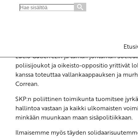
Search
for:
Tukea ja solidaarisuutta Ecuadorille
Ajankohtaista
28.10.2010 - 16:48
SKP
(Muokattu 6.11.2025 - 13:39)
Etusi
Lucio Gutiérrezin ja tämän johtaman Socied
poliisijoukot ja oikeisto-oppositio yrittivät
kanssa toteuttaa vallankaappauksen ja murhat
Correan.
SKP:n poliittinen toimikunta tuomitsee jyrkä
hallintoa vastaan ja kaikki ulkomaisten voimi
minkään muunkaan maan sisäpolitiikkaan.
Ilmaisemme myös täyden solidaarisuutemme