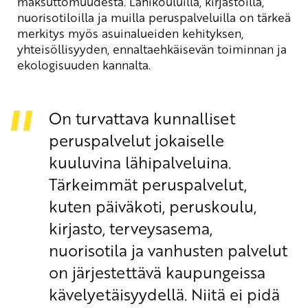
maksuttomuudesta. Lähikouluilla, kirjastoilla,
nuorisotiloilla ja muilla peruspalveluilla on tärkeä
merkitys myös asuinalueiden kehityksen,
yhteisöllisyyden, ennaltaehkäisevän toiminnan ja
ekologisuuden kannalta.
On turvattava kunnalliset
peruspalvelut jokaiselle
kuuluvina lähipalveluina.
Tärkeimmät peruspalvelut,
kuten päiväkoti, peruskoulu,
kirjasto, terveysasema,
nuorisotila ja vanhusten palvelut
on järjestettävä kaupungeissa
kävelyetäisyydellä. Niitä ei pidä