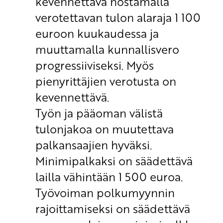
kevennettävä nostamalla
verotettavan tulon alaraja 1 100
euroon kuukaudessa ja
muuttamalla kunnallisvero
progressiiviseksi. Myös
pienyrittäjien verotusta on
kevennettävä.
Työn ja pääoman välistä
tulonjakoa on muutettava
palkansaajien hyväksi.
Minimipalkaksi on säädettävä
lailla vähintään 1 500 euroa.
Työvoiman polkumyynnin
rajoittamiseksi on säädettävä