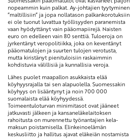
Suomessakin pääomatulot ovat kasvaneet paljon
nopeammin kuin palkat. Ay-johtajien tyytyminen
”maltillisiin” ja jopa nollatason palkankorotuksiin
ei ole tuonut luvattua työllisyyden paranemista
vaan hyödyttänyt vain pääomapiirejä. Naisten
euro on edelleen vain 80 senttiä. Tuloeroja on
jyrkentänyt veropolitiikka, joka on keventänyt
pääomatulojen ja suurten tulojen verotusta,
mutta kiristänyt pienituloisiin raskaimmin
kohdistuvia välillisiä ja kunnallisia veroja.
Lähes puolet maapallon asukkaista elää
köyhyysrajalla tai sen alapuolella. Suomessakin
köyhyys on lisääntynyt ja noin 700 000
suomalaista elää köyhyydessä.
Toimeentuloturvan minimitasot ovat jääneet
jatkuvasti jälkeen ja kansaneläkelaitoksen
rahoitusta on murennettu työnantajien kela-
maksun poistamisella. Elinkeinoelämän
keskusliitto ja hallitus ajavat eläkeiän nostamista