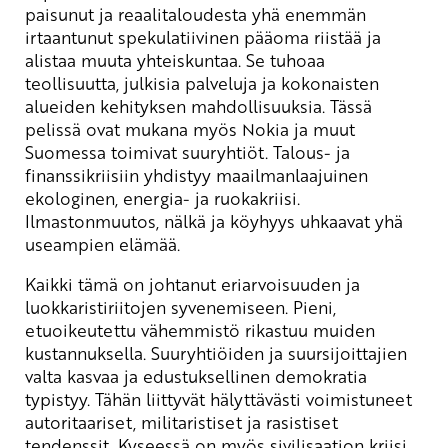
paisunut ja reaalitaloudesta yhä enemmän
irtaantunut spekulatiivinen pääoma riistää ja
alistaa muuta yhteiskuntaa. Se tuhoaa
teollisuutta, julkisia palveluja ja kokonaisten
alueiden kehityksen mahdollisuuksia. Tässä
pelissä ovat mukana myös Nokia ja muut
Suomessa toimivat suuryhtiöt. Talous- ja
finanssikriisiin yhdistyy maailmanlaajuinen
ekologinen, energia- ja ruokakriisi.
Ilmastonmuutos, nälkä ja köyhyys uhkaavat yhä
useampien elämää.
Kaikki tämä on johtanut eriarvoisuuden ja
luokkaristiriitojen syvenemiseen. Pieni,
etuoikeutettu vähemmistö rikastuu muiden
kustannuksella. Suuryhtiöiden ja suursijoittajien
valta kasvaa ja edustuksellinen demokratia
typistyy. Tähän liittyvät hälyttävästi voimistuneet
autoritaariset, militaristiset ja rasistiset
tendenssit. Kyseessä on myös sivilisaation kriisi.