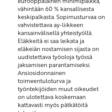
eurooppalainen minimipalkka,
vähintään 60 % kansallisesta
keskipalkasta. Sopimusturvaa on
vahvistettava ay-liikkeen
kansainvälisellä yhteistyöllä.
Eläkkeitä ei saa leikata ja
eläkeiän nostamisen sijasta on
uudistettava työoloja työssä
jaksamisen parantamiseksi.
Ansiosidonnainen
toimeentuloturva ja
työntekijöiden muut oikeudet
on ulotettava koskemaan
kattavasti myös pätkätöitä