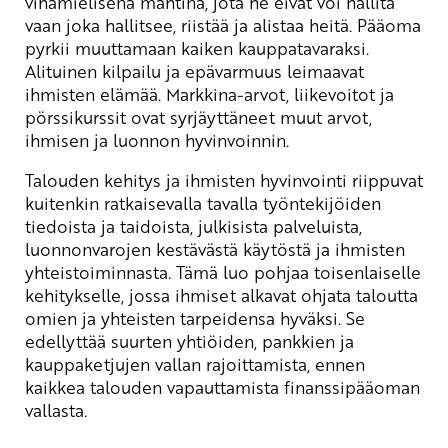
vihamielisenä mahtina, jota he eivät voi hallita
vaan joka hallitsee, riistää ja alistaa heitä. Pääoma
pyrkii muuttamaan kaiken kauppatavaraksi.
Alituinen kilpailu ja epävarmuus leimaavat
ihmisten elämää. Markkina-arvot, liikevoitot ja
pörssikurssit ovat syrjäyttäneet muut arvot,
ihmisen ja luonnon hyvinvoinnin.
Talouden kehitys ja ihmisten hyvinvointi riippuvat
kuitenkin ratkaisevalla tavalla työntekijöiden
tiedoista ja taidoista, julkisista palveluista,
luonnonvarojen kestävästä käytöstä ja ihmisten
yhteistoiminnasta. Tämä luo pohjaa toisenlaiselle
kehitykselle, jossa ihmiset alkavat ohjata taloutta
omien ja yhteisten tarpeidensa hyväksi. Se
edellyttää suurten yhtiöiden, pankkien ja
kauppaketjujen vallan rajoittamista, ennen
kaikkea talouden vapauttamista finanssipääoman
vallasta.