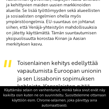
ja kehittyvien maiden uusien markkinoiden
alueille. Se lisää työttömyyden sekä alueellisten
ja sosiaalisten ongelmien ohella myös
ympäristöongelmia. EU-suuntaus on johtanut
siihen, että Venäjä-yhteistyön mahdollisuuksia
on jätetty käyttämättä. Tämän suuntautumisen
yksipuolisuutta korostaa Kiinan ja Aasian
merkityksen kasvu.
Toisenlainen kehitys edellyttää
vapautumista Euroopan unionin
ja sen Lissabonin sopimuksen
kahleista. Kansalaisten pitää
saada itse päättää
kansanäänestyksillä siitä,