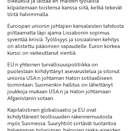
oikeuksia ja laittaa eri maiden työläisiä
kilpailemaan toistensa kanssa siitä, ketkä tekevät
töitä halvimmalla.
Euroopan unionin johtajien kansalaisten tahdosta
piittaamatta läpi ajama Lissabonin sopimus
syventää kriisiä. Työllisyys ja sosiaalinen kehitys
on alistettu pääomien vapaudelle. Euron korkea
kurssi on vaikeuttanut vientiä.
EU:n yhteinen turvallisuuspolitiikka on
puolestaan kiihdyttänyt asevarustelua ja sitonut
unionia USA:n johtaman Naton sotilaalliseen
toimintaan. Suomenkin hallitus on lähettänyt
joukkoja mukaan USA:n ja Naton johtamaan
Afganistanin sotaan.
Kapitalistinen globalisaatio ja EU ovat
kiihdyttäneet teollisuuden rakennemuutosta
myös Suomessa. Suuryhtiöt siirtävät tuotantoa
halvemman työvoiman, halpojen raaka-aineiden