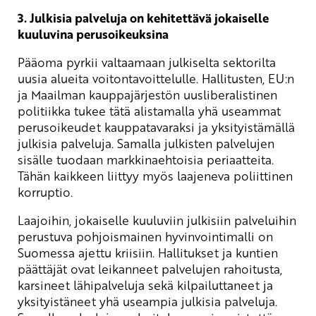
3. Julkisia palveluja on kehitettävä jokaiselle
kuuluvina perusoikeuksina
Pääoma pyrkii valtaamaan julkiselta sektorilta
uusia alueita voitontavoittelulle. Hallitusten, EU:n
ja Maailman kauppajärjestön uusliberalistinen
politiikka tukee tätä alistamalla yhä useammat
perusoikeudet kauppatavaraksi ja yksityistämällä
julkisia palveluja. Samalla julkisten palvelujen
sisälle tuodaan markkinaehtoisia periaatteita.
Tähän kaikkeen liittyy myös laajeneva poliittinen
korruptio.
Laajoihin, jokaiselle kuuluviin julkisiin palveluihin
perustuva pohjoismainen hyvinvointimalli on
Suomessa ajettu kriisiin. Hallitukset ja kuntien
päättäjät ovat leikanneet palvelujen rahoitusta,
karsineet lähipalveluja sekä kilpailuttaneet ja
yksityistäneet yhä useampia julkisia palveluja.