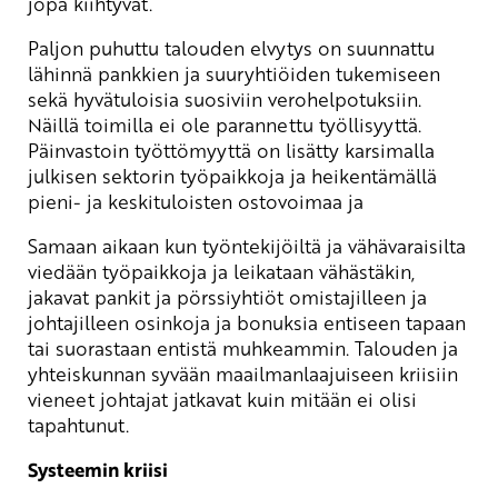
jopa kiihtyvät.
Paljon puhuttu talouden elvytys on suunnattu
lähinnä pankkien ja suuryhtiöiden tukemiseen
sekä hyvätuloisia suosiviin verohelpotuksiin.
Näillä toimilla ei ole parannettu työllisyyttä.
Päinvastoin työttömyyttä on lisätty karsimalla
julkisen sektorin työpaikkoja ja heikentämällä
pieni- ja keskituloisten ostovoimaa ja
Samaan aikaan kun työntekijöiltä ja vähävaraisilta
viedään työpaikkoja ja leikataan vähästäkin,
jakavat pankit ja pörssiyhtiöt omistajilleen ja
johtajilleen osinkoja ja bonuksia entiseen tapaan
tai suorastaan entistä muhkeammin. Talouden ja
yhteiskunnan syvään maailmanlaajuiseen kriisiin
vieneet johtajat jatkavat kuin mitään ei olisi
tapahtunut.
Systeemin kriisi