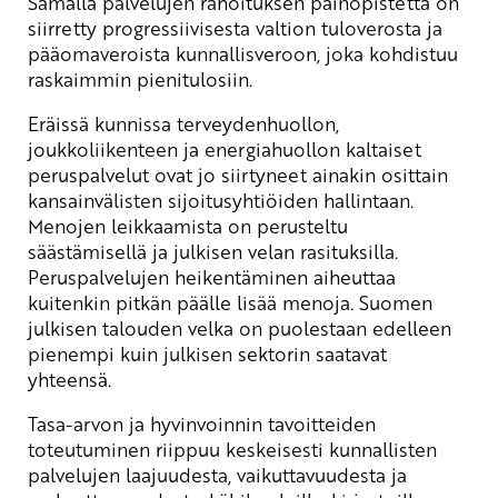
Samalla palvelujen rahoituksen painopistettä on
siirretty progressiivisesta valtion tuloverosta ja
pääomaveroista kunnallisveroon, joka kohdistuu
raskaimmin pienitulosiin.
Eräissä kunnissa terveydenhuollon,
joukkoliikenteen ja energiahuollon kaltaiset
peruspalvelut ovat jo siirtyneet ainakin osittain
kansainvälisten sijoitusyhtiöiden hallintaan.
Menojen leikkaamista on perusteltu
säästämisellä ja julkisen velan rasituksilla.
Peruspalvelujen heikentäminen aiheuttaa
kuitenkin pitkän päälle lisää menoja. Suomen
julkisen talouden velka on puolestaan edelleen
pienempi kuin julkisen sektorin saatavat
yhteensä.
Tasa-arvon ja hyvinvoinnin tavoitteiden
toteutuminen riippuu keskeisesti kunnallisten
palvelujen laajuudesta, vaikuttavuudesta ja