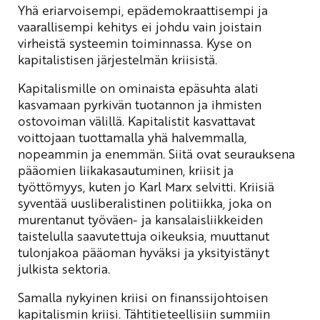
Yhä eriarvoisempi, epädemokraattisempi ja
vaarallisempi kehitys ei johdu vain joistain
virheistä systeemin toiminnassa. Kyse on
kapitalistisen järjestelmän kriisistä.
Kapitalismille on ominaista epäsuhta alati
kasvamaan pyrkivän tuotannon ja ihmisten
ostovoiman välillä. Kapitalistit kasvattavat
voittojaan tuottamalla yhä halvemmalla,
nopeammin ja enemmän. Siitä ovat seurauksena
pääomien liikakasautuminen, kriisit ja
työttömyys, kuten jo Karl Marx selvitti. Kriisiä
syventää uusliberalistinen politiikka, joka on
murentanut työväen- ja kansalaisliikkeiden
taistelulla saavutettuja oikeuksia, muuttanut
tulonjakoa pääoman hyväksi ja yksityistänyt
julkista sektoria.
Samalla nykyinen kriisi on finanssijohtoisen
kapitalismin kriisi. Tähtitieteellisiin summiin