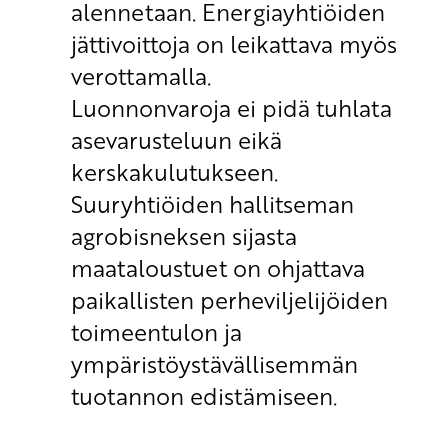
alennetaan. Energiayhtiöiden
jättivoittoja on leikattava myös
verottamalla.
Luonnonvaroja ei pidä tuhlata
asevarusteluun eikä
kerskakulutukseen.
Suuryhtiöiden hallitseman
agrobisneksen sijasta
maataloustuet on ohjattava
paikallisten perheviljelijöiden
toimeentulon ja
ympäristöystävällisemmän
tuotannon edistämiseen.