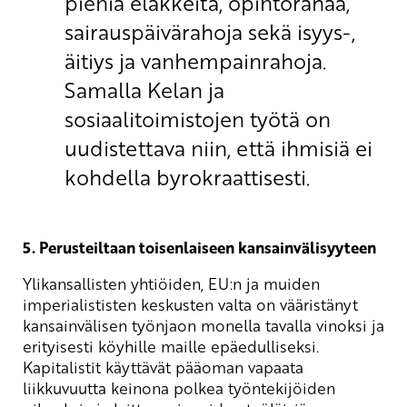
pieniä eläkkeitä, opintorahaa,
sairauspäivärahoja sekä isyys-,
äitiys ja vanhempainrahoja.
Samalla Kelan ja
sosiaalitoimistojen työtä on
uudistettava niin, että ihmisiä ei
kohdella byrokraattisesti.
5. Perusteiltaan toisenlaiseen kansainvälisyyteen
Ylikansallisten yhtiöiden, EU:n ja muiden
imperialististen keskusten valta on vääristänyt
kansainvälisen työnjaon monella tavalla vinoksi ja
erityisesti köyhille maille epäedulliseksi.
Kapitalistit käyttävät pääoman vapaata
liikkuvuutta keinona polkea työntekijöiden