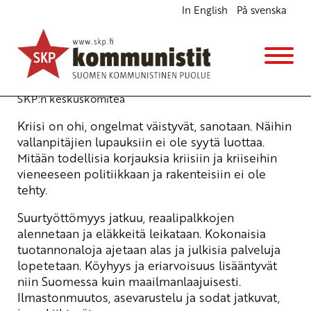
In English
På svenska
Tie ulos kriiseistä – toisenlaiseen talouteen ja
hyvinvointiin
Ajankohtaista
5.3.2010 - 11:07
(Muokattu 6.11.2025 - 13:38)
SKP:n keskuskomitea
Kriisi on ohi, ongelmat väistyvät, sanotaan. Näihin
vallanpitäjien lupauksiin ei ole syytä luottaa.
Mitään todellisia korjauksia kriisiin ja kriiseihin
vieneeseen politiikkaan ja rakenteisiin ei ole
tehty.
Suurtyöttömyys jatkuu, reaalipalkkojen
alennetaan ja eläkkeitä leikataan. Kokonaisia
tuotannonaloja ajetaan alas ja julkisia palveluja
lopetetaan. Köyhyys ja eriarvoisuus lisääntyvät
niin Suomessa kuin maailmanlaajuisesti.
Ilmastonmuutos, asevarustelu ja sodat jatkuvat,