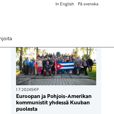
In English
På svenska
UUSIMMAT ARTIKKELIT
hjoita
1.7.2026
SKP
Euroopan ja Pohjois-Amerikan
kommunistit yhdessä Kuuban
puolesta