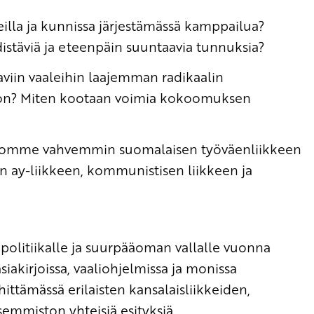
eilla ja kunnissa järjestämässä kamppailua?
istäviä ja eteenpäin suuntaavia tunnuksia?
viin vaaleihin laajemman radikaalin
don? Miten kootaan voimia kokoomuksen
 tuomme vahvemmin suomalaisen työväenliikkeen
 ay-liikkeen, kommunistisen liikkeen ja
politiikalle ja suurpääoman vallalle vuonna
akirjoissa, vaaliohjelmissa ja monissa
ttämässä erilaisten kansalaisliikkeiden,
mmiston yhteisiä esityksiä.