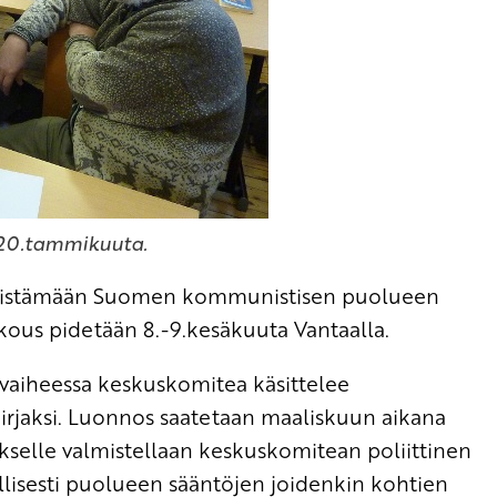
 20.tammikuuta.
nnistämään Suomen kommunistisen puolueen
ous pidetään 8.-9.kesäkuuta Vantaalla.
vaiheessa keskuskomitea käsittelee
kirjaksi. Luonnos saatetaan maaliskuun aikana
ukselle valmistellaan keskuskomitean poliittinen
llisesti puolueen sääntöjen joidenkin kohtien