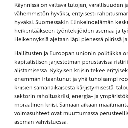
Käynnissä on valtava tulojen, varallisuuden 
vähemmistön hyväksi, erityisesti rahoitusmark
hyväksi. Suomessakin Elinkeinoelämän keskus
heikentääkseen työntekijöiden asemaa ja työ
Heikennyksiä ajetaan läpi pienessä piirissä ja
Hallitusten ja Euroopan unionin politiikka 
kapitalistisen järjestelmän perustavissa ristir
alistamisessa. Nykyisen kriisin tekee erityi
enemmän irtaantunut ja yhä tuhoisampi rooli.
kriisien samanaikaisesta kärjistymisestä: talou
sektorin rahoituskriisi, energia- ja ympäristö
moraalinen kriisi. Samaan aikaan maailmanta
voimasuhteet ovat muuttumassa perusteellise
aseman vahvistuessa.