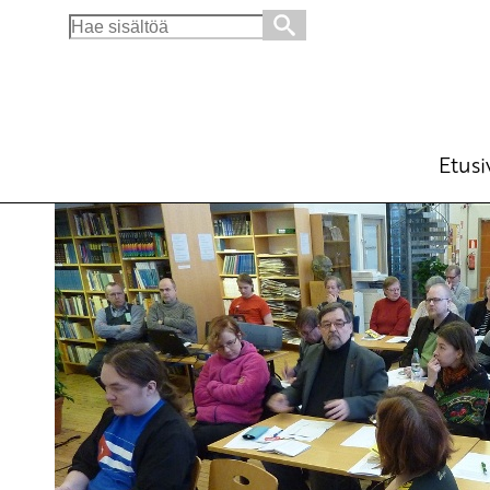
Search
for:
Teesejä ja kysymyksiä keskusteluun SKP:n 
Ajankohtaista
22.1.2013 - 11:50
SKP:
(Muokattu 6.11.2025 - 13:39)
Etusi