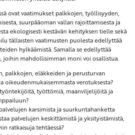
sä ovat vaatimukset palkkojen, työllisyyden,
isesta, suurpääoman vallan rajoittamisesta ja
ta ekologisesti kestävän kehityksen tielle sekä
ilu tällaisten vaatimusten puolesta edellyttää
teiden hylkäämistä. Samalla se edellyttää
 joihin mahdollisimman moni voi osallistua.
n, palkkojen, eläkkeiden ja perusturvan
ä ja oikeudenmukaisemmasta verotuksesta?
työntekijöitä, työttömiä, maanviljelijöitä ja
amppailuun?
alvelujen karsimista ja suurkuntahanketta
taa palvelujen keskittämistä ja yksityistämistä,
n ratkaisuja tehtäessä?