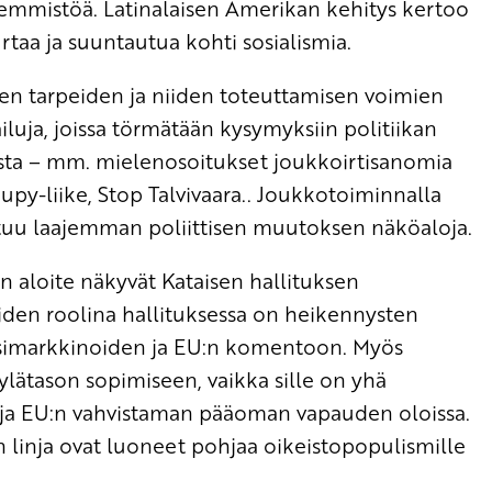
hemmistöä. Latinalaisen Amerikan kehitys kertoo
urtaa ja suuntautua kohti sosialismia.
en tarpeiden ja niiden toteuttamisen voimien
iluja, joissa törmätään kysymyksiin politiikan
lusta – mm. mielenosoitukset joukkoirtisanomia
upy-liike, Stop Talvivaara.. Joukkotoiminnalla
uttuu laajemman poliittisen muutoksen näköaloja.
 aloite näkyvät Kataisen hallituksen
reiden roolina hallituksessa on heikennysten
nssimarkkinoiden ja EU:n komentoon. Myös
lätason sopimiseen, vaikka sille on yhä
ja EU:n vahvistaman pääoman vapauden oloissa.
 linja ovat luoneet pohjaa oikeistopopulismille