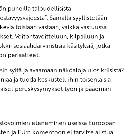
n puheilla taloudellisista
kestävyysvajeesta”. Samalla syyllistetään
keviä toisiaan vastaan, vaikka vastuussa
ukset. Voitontavoitteluun, kilpailuun ja
i sosiaalidarvinistisia käsityksiä, jotka
on periaatteet.
n syitä ja avaamaan näköaloja ulos kriisistä?
aa ja tuoda keskusteluihin toisenlaisia
ilaiset peruskysymykset työn ja pääoman
mistovoimien eteneminen useissa Euroopan
ten ja EU:n komentoon ei tarvitse alistua.