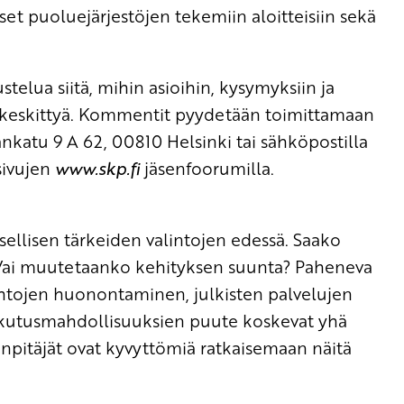
et puoluejärjestöjen tekemiin aloitteisiin sekä
telua siitä, mihin asioihin, kysymyksiin ja
ä keskittyä. Kommentit pyydetään toimittamaan
nkatu 9 A 62, 00810 Helsinki tai sähköpostilla
sivujen
www.skp.fi
jäsenfoorumilla.
llisen tärkeiden valintojen edessä. Saako
 Vai muutetaanko kehityksen suunta? Paheneva
ehtojen huonontaminen, julkisten palvelujen
ikutusmahdollisuuksien puute koskevat yhä
npitäjät ovat kyvyttömiä ratkaisemaan näitä