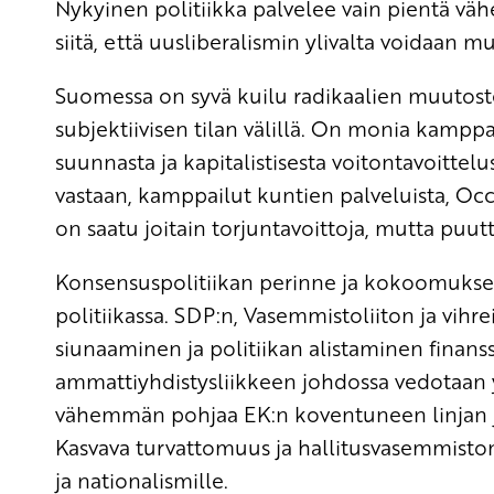
Nykyinen politiikka palvelee vain pientä vä
siitä, että uusliberalismin ylivalta voidaan m
Suomessa on syvä kuilu radikaalien muutost
subjektiivisen tilan välillä. On monia kamppa
suunnasta ja kapitalistisesta voitontavoitte
vastaan, kamppailut kuntien palveluista, Occ
on saatu joitain torjuntavoittoja, mutta pu
Konsensuspolitiikan perinne ja kokoomuksen
politiikassa. SDP:n, Vasemmistoliiton ja vih
siunaaminen ja politiikan alistaminen fina
ammattiyhdistysliikkeen johdossa vedotaan y
vähemmän pohjaa EK:n koventuneen linjan 
Kasvava turvattomuus ja hallitusvasemmiston
ja nationalismille.