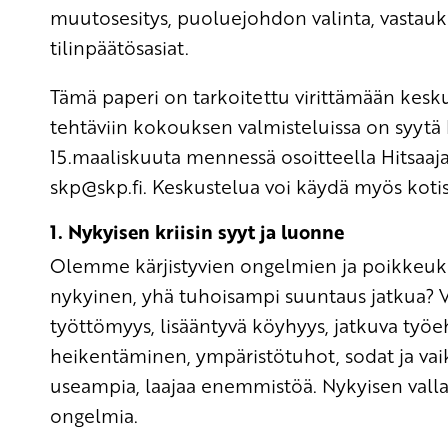
muutosesitys, puoluejohdon valinta, vastauks
tilinpäätösasiat.
Tämä paperi on tarkoitettu virittämään keskus
tehtäviin kokouksen valmisteluissa on syyt
15.maaliskuuta mennessä osoitteella Hitsaaja
skp
@skp.fi
. Keskustelua voi käydä myös koti
1. Nykyisen kriisin syyt ja luonne
Olemme kärjistyvien ongelmien ja poikkeukse
nykyinen, yhä tuhoisampi suuntaus jatkua?
työttömyys, lisääntyvä köyhyys, jatkuva työ
heikentäminen, ympäristötuhot, sodat ja va
useampia, laajaa enemmistöä. Nykyisen valla
ongelmia.