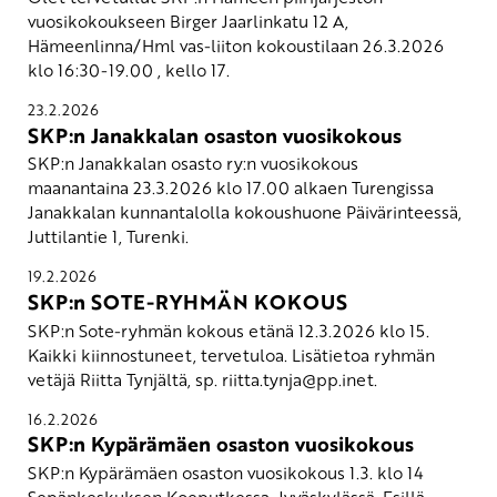
vuosikokoukseen Birger Jaarlinkatu 12 A,
Hämeenlinna/Hml vas-liiton kokoustilaan 26.3.2026
klo 16:30-19.00 , kello 17.
23.2.2026
SKP:n Janakkalan osaston vuosikokous
SKP:n Janakkalan osasto ry:n vuosikokous
maanantaina 23.3.2026 klo 17.00 alkaen Turengissa
Janakkalan kunnantalolla kokoushuone Päivärinteessä,
Juttilantie 1, Turenki.
19.2.2026
SKP:n SOTE-RYHMÄN KOKOUS
SKP:n Sote-ryhmän kokous etänä 12.3.2026 klo 15.
Kaikki kiinnostuneet, tervetuloa. Lisätietoa ryhmän
vetäjä Riitta Tynjältä, sp.
riitta.tynja
@pp.inet
.
16.2.2026
SKP:n Kypärämäen osaston vuosikokous
SKP:n Kypärämäen osaston vuosikokous 1.3. klo 14
Sepänkeskuksen Koeputkessa, Jyväskylässä. Esillä