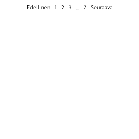
Artikkelien
Edellinen
1
2
3
…
7
Seuraava
sivutus
Yhteystiedot
SKP:n toimisto
Osoite: Viljatie 4 B 3. kerros, 00700 Helsinki
Puh: 045 7834 1346