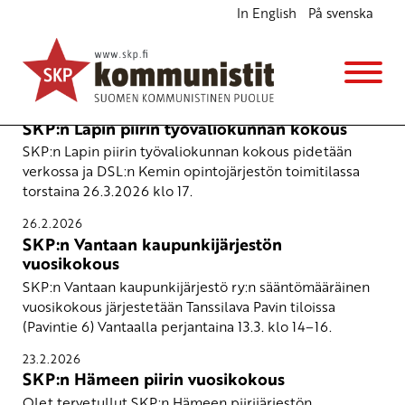
In English
På svenska
Kokous
4.3.2026
SKP:n Lapin piirin työvaliokunnan kokous
SKP:n Lapin piirin työvaliokunnan kokous pidetään
verkossa ja DSL:n Kemin opintojärjestön toimitilassa
torstaina 26.3.2026 klo 17.
26.2.2026
SKP:n Vantaan kaupunkijärjestön
vuosikokous
SKP:n Vantaan kaupunkijärjestö ry:n sääntömääräinen
vuosikokous järjestetään Tanssilava Pavin tiloissa
(Pavintie 6) Vantaalla perjantaina 13.3. klo 14–16.
23.2.2026
SKP:n Hämeen piirin vuosikokous
Olet tervetullut SKP:n Hämeen piirijärjestön