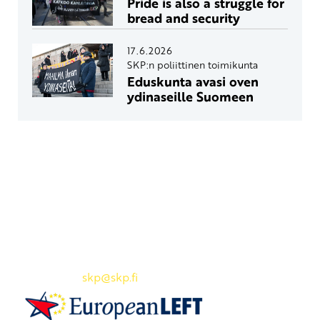
Pride is also a struggle for
bread and security
17.6.2026
SKP:n poliittinen toimikunta
Eduskunta avasi oven
ydinaseille Suomeen
Yhteystiedot
SKP:n toimisto
Osoite: Viljatie 4 B 3. kerros, 00700 Helsinki
Puh: 045 7834 1346
Sähköposti:
skp
@skp.fi