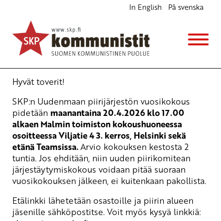
In English
På svenska
SKP:n Uudenmaan piirin vuosikokous
Kokous
ma 20.4.2026
klo
17:00
Hyvät toverit!
SKP:n Uudenmaan piirijärjestön vuosikokous
pidetään
maanantaina 20.4.2026 klo 17.00
alkaen Malmin toimiston kokoushuoneessa
osoitteessa Viljatie 4 3. kerros, Helsinki sekä
etänä Teamsissa.
Arvio kokouksen kestosta 2
tuntia. Jos ehditään, niin uuden piirikomitean
järjestäytymiskokous voidaan pitää suoraan
vuosikokouksen jälkeen, ei kuitenkaan pakollista.
Etälinkki lähetetään osastoille ja piirin alueen
jäsenille sähköpostitse. Voit myös kysyä linkkiä: