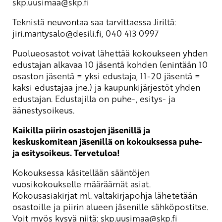
skp.uusimaa
@skp.fi
Teknistä neuvontaa saa tarvittaessa Jiriltä:
jiri.mantysalo
@desili.fi
, 040 413 0997
Puolueosastot voivat lähettää kokoukseen yhden
edustajan alkavaa 10 jäsentä kohden (enintään 10
osaston jäsentä = yksi edustaja, 11-20 jäsentä =
kaksi edustajaa jne.) ja kaupunkijärjestöt yhden
edustajan. Edustajilla on puhe-, esitys- ja
äänestysoikeus.
Kaikilla piirin osastojen jäsenillä ja
keskuskomitean jäsenillä on kokouksessa puhe-
ja esitysoikeus. Tervetuloa!
Kokouksessa käsitellään sääntöjen
vuosikokoukselle määräämät asiat.
Kokousasiakirjat ml. valtakirjapohja lähetetään
osastoille ja piirin alueen jäsenille sähköpostitse.
Voit myös kysyä niitä:
skp.uusimaa
@skp.fi