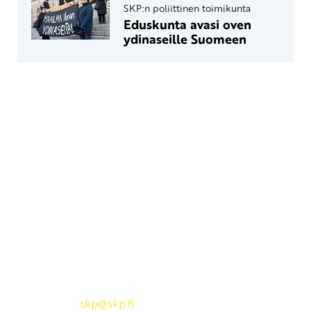
SKP:n poliittinen toimikunta
Eduskunta avasi oven
ydinaseille Suomeen
Yhteystiedot
SKP:n toimisto
Osoite: Viljatie 4 B 3. kerros, 00700 Helsinki
Puh: 045 7834 1346
Sähköposti:
skp
@skp.fi