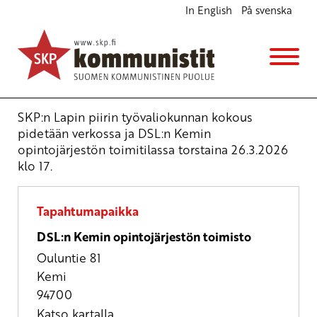
In English
På svenska
SKP:n Lapin piirin työvaliokunnan kokous
Kokous
to 26.3.2026
klo
17:00
SKP:n Lapin piirin työvaliokunnan kokous
pidetään verkossa ja DSL:n Kemin
opintojärjestön toimitilassa torstaina 26.3.2026
klo 17.
Tapahtumapaikka
DSL:n Kemin opintojärjestön toimisto
Ouluntie 81
Kemi
94700
Katso kartalla