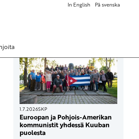
In English
På svenska
UUSIMMAT ARTIKKELIT
hjoita
1.7.2026
SKP
Euroopan ja Pohjois-Amerikan
kommunistit yhdessä Kuuban
puolesta