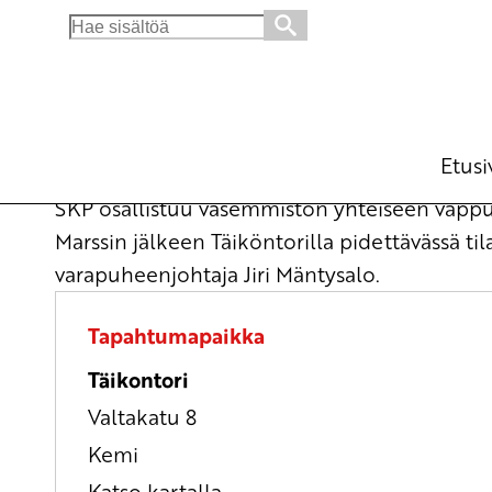
Search
for:
Vasemmiston yhteinen vappu Kemissä
Mielenosoitus
to 1.5.2025
klo
11:00
Etusi
SKP osallistuu vasemmiston yhteiseen vappuu
Marssin jälkeen Täiköntorilla pidettävässä 
varapuheenjohtaja Jiri Mäntysalo.
Tapahtumapaikka
Täikontori
Valtakatu 8
Kemi
Katso kartalla