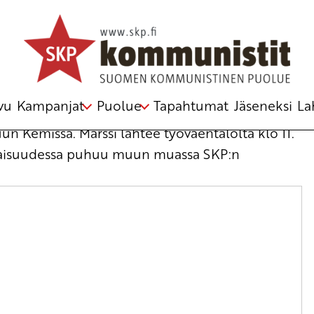
vu
Kampanjat
Puolue
Tapahtumat
Jäseneksi
La
n Kemissä. Marssi lähtee työväentalolta klo 11.
tilaisuudessa puhuu muun muassa SKP:n