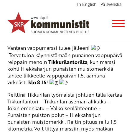
In English
På svenska
Vantaan vappumarssi ja kunniakäynti
Hiekkaharjun punaisten muistomerkillä
pe 1.5.2026
klo
08:15
Vantaan vappumarssi tulee jälleen!
Tervetuloa käynnistämään punainen vappupäivä
reippain menoin
Tikkurilantorilta
, kun marssi
kohti Hiekkaharjun punaisten muistomerkkiä
lähtee liikkeelle vappupäivän 1.5. aamuna
virkeästi
klo 8.15
!
Reittinä Tikkurilan työmaista johtuen tällä kertaa
Tikkurilantori – Tikkurilan aseman alikulku –
Jokiniemenkatu – Valkoisenlähteentie –
Punaisten puiston polut – Hiekkaharjun
punaisten muistomerkki. Reitin pituus reilu 1,5
kilometriä. Voit liittyä marssiin myös matkan