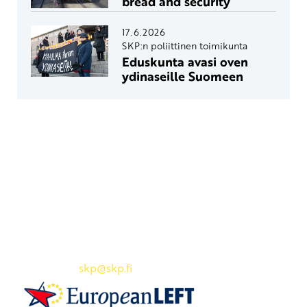
bread and security
17.6.2026
SKP:n poliittinen toimikunta
Eduskunta avasi oven
ydinaseille Suomeen
Yhteystiedot
SKP:n toimisto
Osoite: Viljatie 4 B 3. kerros, 00700 Helsinki
Puh: 045 7834 1346
Sähköposti:
skp
@skp.fi