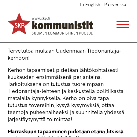
In English
På svenska
Uudenmaan Tiedonantaja-kerho
Opintokerho
pe 6.11.2026
klo
16:00
Tervetuloa mukaan Uudenmaan Tiedonantaja-
kerhoon!
Kerhon tapaamiset pidetään lähtökohtaisesti
kuukauden ensimmäisenä perjantaina.
Tarkoituksena on tutustua tuoreimpaan
Tiedonantaja
-lehteen ja keskustella politiikasta
matalalla kynnyksellä. Kerho on oiva tapa
tutustua tovereihin, kysyä kysymyksiä, ottaa
teemoja puheenaiheeksi ja suunnitella yhdessä
järjestäytynyttä toimintaa!
Marraskuun tapaaminen pidetään etänä Jitsissä