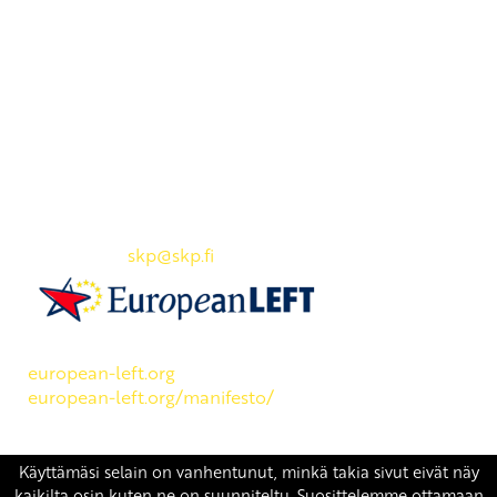
Yhteystiedot
SKP:n toimisto
Osoite: Viljatie 4 B 3. kerros, 00700 Helsinki
Puh: 045 7834 1346
Sähköposti:
skp
@skp.fi
SKP on Euroopan Vasemmistopuolueen jäsen.
european-left.org
european-left.org/manifesto/