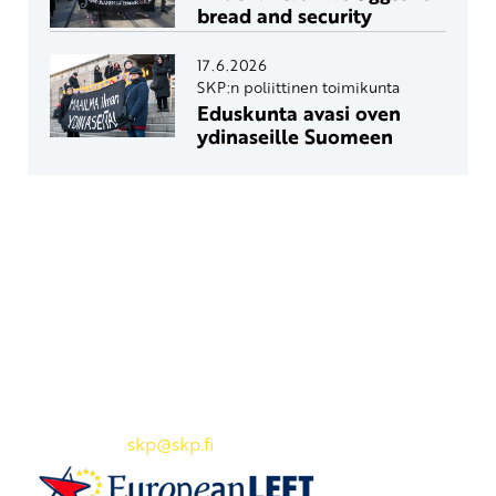
bread and security
17.6.2026
SKP:n poliittinen toimikunta
Eduskunta avasi oven
ydinaseille Suomeen
Yhteystiedot
SKP:n toimisto
Osoite: Viljatie 4 B 3. kerros, 00700 Helsinki
Puh: 045 7834 1346
Sähköposti:
skp
@skp.fi