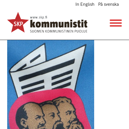
In English
På svenska
Tiedonantajaa myydään Torniossa
Katukampanjointi
la 30.5.2026
klo
11:00