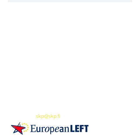
Yhteystiedot
SKP:n toimisto
Osoite: Viljatie 4 B 3. kerros, 00700 Helsinki
Puh: 045 7834 1346
Sähköposti:
skp
@skp.fi