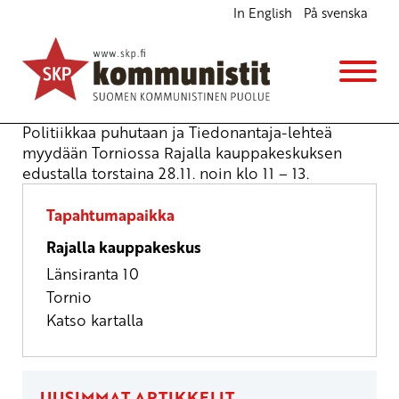
In English
På svenska
Tiedonantajaa myydään Torniossa
Katukampanjointi
to 28.11.2024
klo
11:00
Politiikkaa puhutaan ja Tiedonantaja-lehteä
myydään Torniossa Rajalla kauppakeskuksen
edustalla torstaina 28.11. noin klo 11 – 13.
Tapahtumapaikka
Rajalla kauppakeskus
Länsiranta 10
Tornio
Katso kartalla
UUSIMMAT ARTIKKELIT