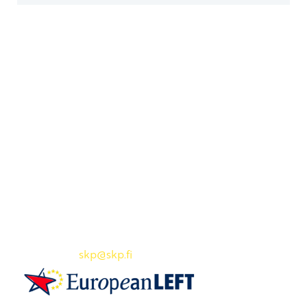
Yhteystiedot
SKP:n toimisto
Osoite: Viljatie 4 B 3. kerros, 00700 Helsinki
Puh: 045 7834 1346
Sähköposti:
skp
@skp.fi