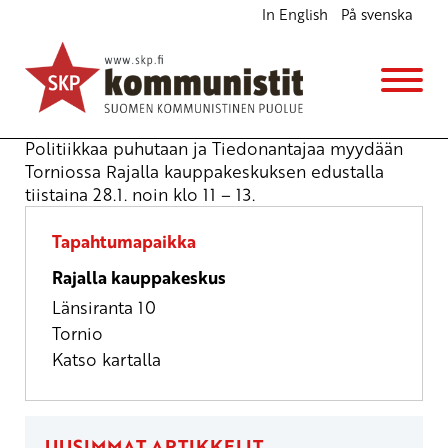
In English
På svenska
Tiedonantajaa myydään Torniossa
Katukampanjointi
ti 28.1.2025
klo
11:00
Politiikkaa puhutaan ja Tiedonantajaa myydään
Torniossa Rajalla kauppakeskuksen edustalla
tiistaina 28.1. noin klo 11 – 13.
Tapahtumapaikka
Rajalla kauppakeskus
Länsiranta 10
Tornio
Katso kartalla
UUSIMMAT ARTIKKELIT