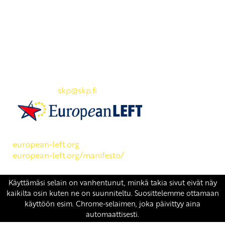
Yhteystiedot
SKP:n toimisto
Osoite: Viljatie 4 B 3. kerros, 00700 Helsinki
Puh: 045 7834 1346
Sähköposti:
skp
@skp.fi
SKP on Euroopan Vasemmistopuolueen jäsen.
european-left.org
european-left.org/manifesto/