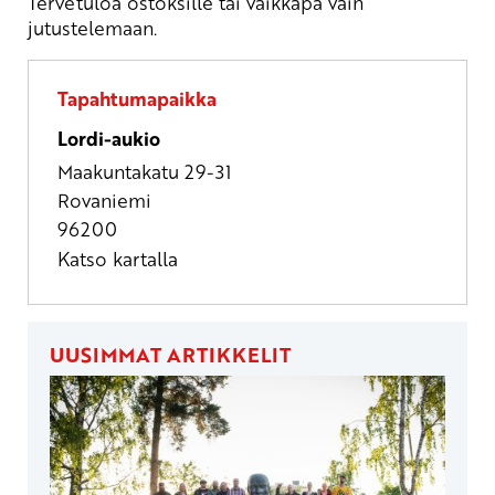
Tervetuloa ostoksille tai vaikkapa vain
jutustelemaan.
Tapahtumapaikka
Lordi-aukio
Maakuntakatu 29-31
Rovaniemi
96200
Katso kartalla
UUSIMMAT ARTIKKELIT