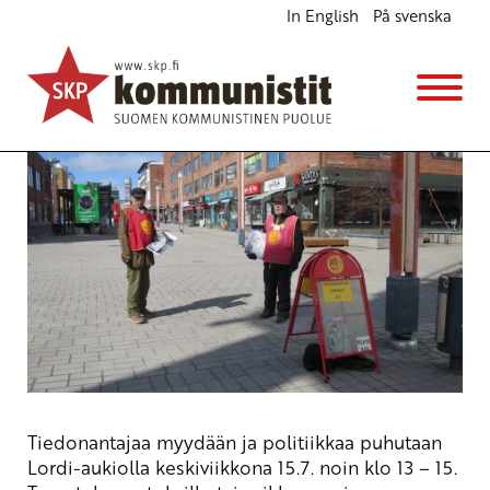
In English
På svenska
Tiedonantajaa myydään Rovaniemellä
Katukampanjointi
ke 15.7.2026
klo
13:00
Tiedonantajaa myydään ja politiikkaa puhutaan
Lordi-aukiolla keskiviikkona 15.7. noin klo 13 – 15.