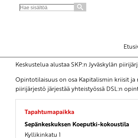
Search
for:
Tärkeimmät kysymykset eduskuntavaaleiss
Opintotilaisuus
su 17.5.2026
klo
14:00
Etusi
Keskustelua alustaa SKP:n Jyväskylän piirijä
Opintotilaisuus on osa Kapitalismin kriisit j
piirijärjestö järjestää yhteistyössä DSL:n op
Tapahtumapaikka
Sepänkeskuksen Koeputki-kokoustila
Kyllikinkatu 1