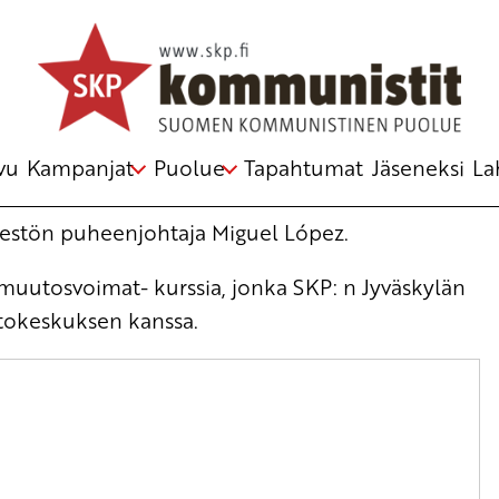
a 2027
vu
Kampanjat
Puolue
Tapahtumat
Jäseneksi
La
rjestön puheenjohtaja Miguel López.
a muutosvoimat- kurssia, jonka SKP: n Jyväskylän
intokeskuksen kanssa.