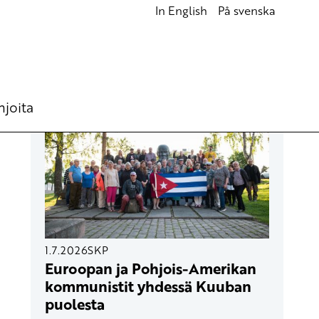
In English
På svenska
UUSIMMAT ARTIKKELIT
hjoita
1.7.2026
SKP
Euroopan ja Pohjois-Amerikan
kommunistit yhdessä Kuuban
puolesta