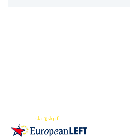
Yhteystiedot
SKP:n toimisto
Osoite: Viljatie 4 B 3. kerros, 00700 Helsinki
Puh: 045 7834 1346
Sähköposti:
skp
@skp.fi