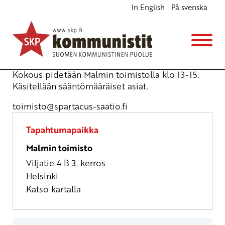
In English
På svenska
Spartacus-säätiön vuosikokous
Kokous
ti 17.6.2025
klo
13:00
Kokous pidetään Malmin toimistolla klo 13-15.
Käsitellään sääntömääräiset asiat.
toimisto
@spartacus-saatio.fi
Tapahtumapaikka
Malmin toimisto
Viljatie 4 B 3. kerros
Helsinki
Katso kartalla