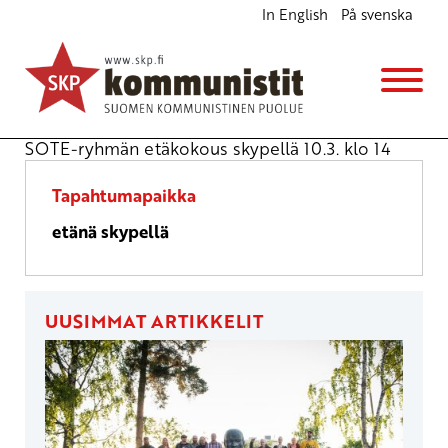
In English
På svenska
SOTE-työryhmän kokous
Kokous
ma 10.3.2025
klo
14:00
SOTE-ryhmän etäkokous skypellä 10.3. klo 14
Tapahtumapaikka
etänä skypellä
UUSIMMAT ARTIKKELIT