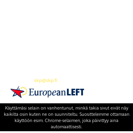
Yhteystiedot
SKP:n toimisto
Osoite: Viljatie 4 B 3. kerros, 00700 Helsinki
Puh: 045 7834 1346
Sähköposti:
skp
@skp.fi
SKP on Euroopan Vasemmistopuolueen jäsen.
european-left.org
european-left.org/manifesto/