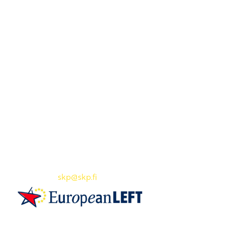
Yhteystiedot
SKP:n toimisto
Osoite: Viljatie 4 B 3. kerros, 00700 Helsinki
Puh: 045 7834 1346
Sähköposti:
skp
@skp.fi
SKP on Euroopan Vasemmistopuolueen jäsen.