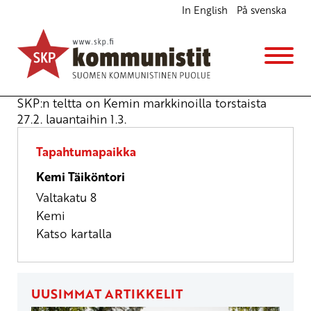
In English
På svenska
SKP:n teltta Kemin markkinoilla
Katukampanjointi
to 27.2.2025
klo
10:00
SKP:n teltta on Kemin markkinoilla torstaista
27.2. lauantaihin 1.3.
Tapahtumapaikka
Kemi Täiköntori
Valtakatu 8
Kemi
Katso kartalla
UUSIMMAT ARTIKKELIT