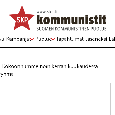
vu
Kampanjat
Puolue
Tapahtumat
Jäseneksi
La
lle. Kokoonnumme noin kerran kuukaudessa
eryhma.