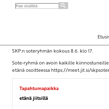
Search
for:
SKP:n soteryhmän kokous
Kokous
ma 8.6.2026
klo
17:00
Etusi
SKP:n soteryhmän kokous 8.6. klo 17.
Sote-ryhmä on avoin kaikille kiinnostunei
etänä osoitteessa https://meet.jit.si/skpsot
Tapahtumapaikka
etänä jiitsillä