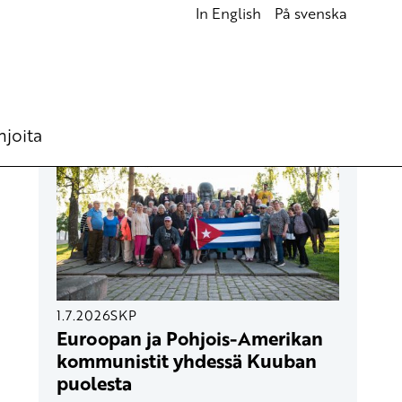
In English
På svenska
UUSIMMAT ARTIKKELIT
hjoita
1.7.2026
SKP
Euroopan ja Pohjois-Amerikan
kommunistit yhdessä Kuuban
puolesta