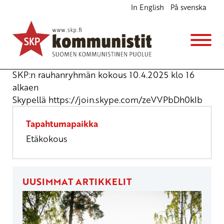
In English
På svenska
SKP:n rauhanryhmän kokous
Kokous
to 10.4.2025
klo
16:00
SKP:n rauhanryhmän kokous 10.4.2025 klo 16
alkaen
Skypellä
https://join.skype.com/zeVVPbDh0kIb
Tapahtumapaikka
Etäkokous
UUSIMMAT ARTIKKELIT