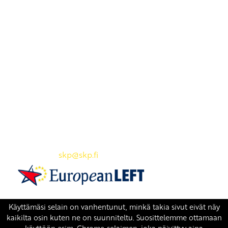
Yhteystiedot
SKP:n toimisto
Osoite: Viljatie 4 B 3. kerros, 00700 Helsinki
Puh: 045 7834 1346
Sähköposti:
skp
@skp.fi
SKP on Euroopan Vasemmistopuolueen jäsen.
european-left.org
european-left.org/manifesto/