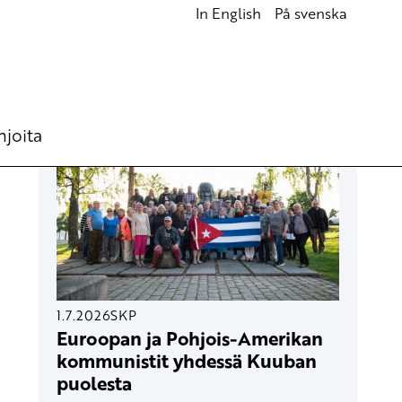
In English
På svenska
UUSIMMAT ARTIKKELIT
hjoita
1.7.2026
SKP
Euroopan ja Pohjois-Amerikan
kommunistit yhdessä Kuuban
puolesta