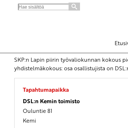
Search
for:
SKP:n Lapin piirin työvaliokunnan kokous
Kokous
ti 3.3.2026
klo
17:00
Etusi
SKP:n Lapin piirin työvaliokunnan kokous pid
yhdistelmäkokous: osa osallistujista on DSL:n
Tapahtumapaikka
DSL:n Kemin toimisto
Ouluntie 81
Kemi