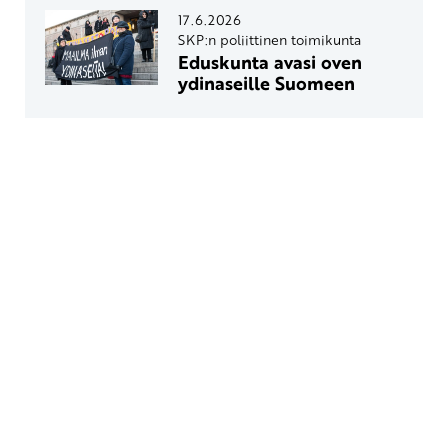
17.6.2026
SKP:n poliittinen toimikunta
Eduskunta avasi oven
ydinaseille Suomeen
Yhteystiedot
SKP:n toimisto
Osoite: Viljatie 4 B 3. kerros, 00700 Helsinki
Puh: 045 7834 1346