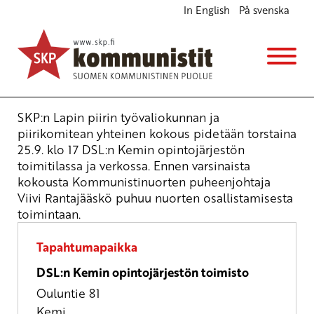
In English
På svenska
SKP:n Lapin piirin työvaliokunnan ja
piirikomitean yhteinen kokous
Kokous
to 25.9.2025
klo
17:00
SKP:n Lapin piirin työvaliokunnan ja
piirikomitean yhteinen kokous pidetään torstaina
25.9. klo 17 DSL:n Kemin opintojärjestön
toimitilassa ja verkossa. Ennen varsinaista
kokousta Kommunistinuorten puheenjohtaja
Viivi Rantajääskö puhuu nuorten osallistamisesta
toimintaan.
Tapahtumapaikka
DSL:n Kemin opintojärjestön toimisto
Ouluntie 81
Kemi