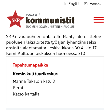
In English
På svenska
Parempi työaika
Seminaari
ke 30.4.2025
klo
17:00
SKP:n varapuheenjohtaja Jiri Mäntysalo esittelee
puolueen lakialoitetta työajan lyhentämiseksi
ansioita alentamatta keskiviikkona 30.4. klo 17
Kemi Kulttuurikeskuksen huoneessa 310.
Tapahtumapaikka
Kemin kulttuurikeskus
Marina Takalon katu 3
Kemi
Katso kartalla