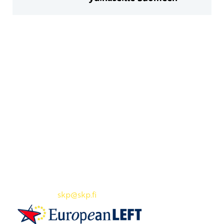
Yhteystiedot
SKP:n toimisto
Osoite: Viljatie 4 B 3. kerros, 00700 Helsinki
Puh: 045 7834 1346
Sähköposti:
skp
@skp.fi