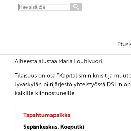
Search
for:
Islam ja naiset
Opintotilaisuus
Avainsanat:
islam
su 8.3.2026
klo
14:00
Etusi
Aiheesta alustaa Maria Louhivuori.
Tilaisuus on osa ”Kapitalismin kriisit ja muut
Jyväskylän piirijärjestö yhteistyössä DSL:n o
kaikille kiinnostuneille.
Tapahtumapaikka
Sepänkeskus, Koeputki