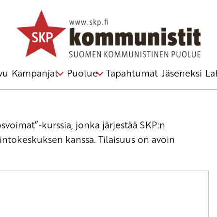
vu
Kampanjat
Puolue
Tapahtumat
Jäseneksi
La
osvoimat”-kurssia, jonka järjestää SKP:n
pintokeskuksen kanssa. Tilaisuus on avoin