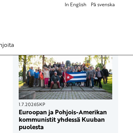
In English
På svenska
UUSIMMAT ARTIKKELIT
hjoita
1.7.2026
SKP
Euroopan ja Pohjois-Amerikan
kommunistit yhdessä Kuuban
puolesta