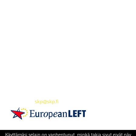
Yhteystiedot
SKP:n toimisto
Osoite: Viljatie 4 B 3. kerros, 00700 Helsinki
Puh: 045 7834 1346
Sähköposti:
skp
@skp.fi
SKP on Euroopan Vasemmistopuolueen jäsen.
european-left.org