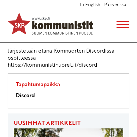
In English
På svenska
Kommunistinuorten yleiskokous
Kokous
ke 10.6.2026
klo
19:00
Järjestetään etänä Komnuorten Discordissa
osoitteessa
https://kommunistinuoret.fi/discord
Tapahtumapaikka
Discord
UUSIMMAT ARTIKKELIT