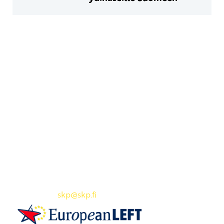
Yhteystiedot
SKP:n toimisto
Osoite: Viljatie 4 B 3. kerros, 00700 Helsinki
Puh: 045 7834 1346
Sähköposti:
skp
@skp.fi