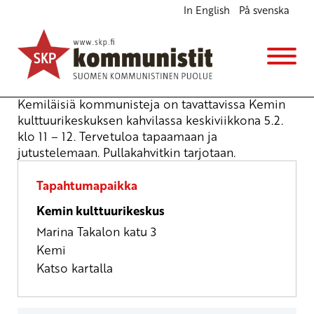
In English
På svenska
Kohtaamispaikka Kemin kulttuurikeskuksessa
Muu
ke 5.2.2025
klo
11:00
Kemiläisiä kommunisteja on tavattavissa Kemin
kulttuurikeskuksen kahvilassa keskiviikkona 5.2.
klo 11 – 12. Tervetuloa tapaamaan ja
jutustelemaan. Pullakahvitkin tarjotaan.
Tapahtumapaikka
Kemin kulttuurikeskus
Marina Takalon katu 3
Kemi
Katso kartalla