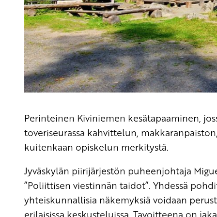
Perinteinen Kiviniemen kesätapaaminen, jos
toveriseurassa kahvittelun, makkaranpaisto
kuitenkaan opiskelun merkitystä.
Jyväskylän piirijärjestön puheenjohtaja Mi
”Poliittisen viestinnän taidot”. Yhdessä pohdit
yhteiskunnallisia näkemyksiä voidaan perust
erilaisissa keskusteluissa. Tavoitteena on ja