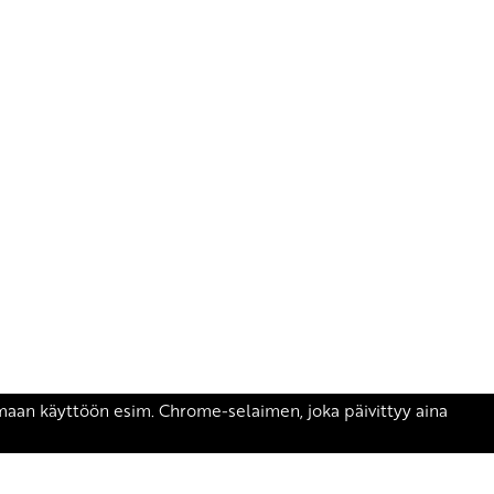
äsen.