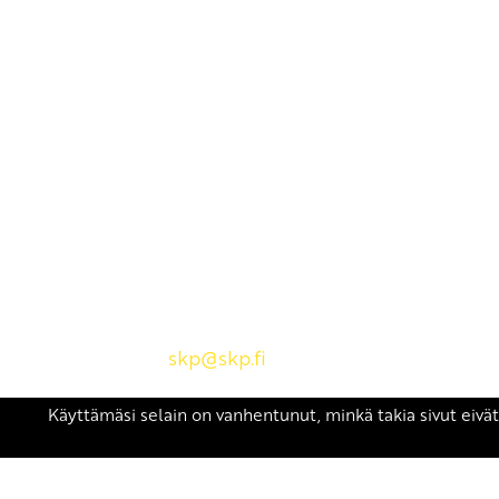
Yhteystiedot
SKP:n toimisto
Osoite: Viljatie 4 B 3. kerros, 00700 Helsinki
Puh: 045 7834 1346
Sähköposti:
skp
@skp.fi