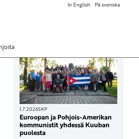
In English
På svenska
UUSIMMAT ARTIKKELIT
hjoita
1.7.2026
SKP
Euroopan ja Pohjois-Amerikan
kommunistit yhdessä Kuuban
puolesta