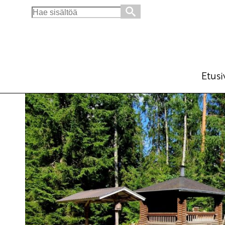
Search
for:
Kiviniemen kesätapaaminen
Opintotilaisuus
pe 31.7.2026
klo
15:00
Etusi