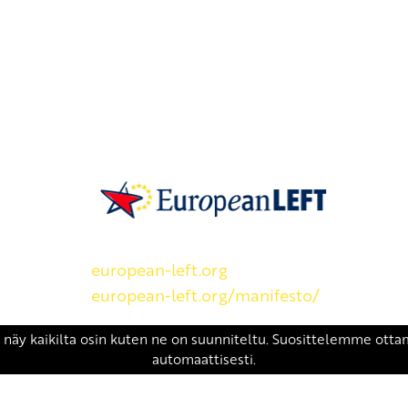
SKP on Euroopan Vasemmistopuolueen j
european-left.org
european-left.org/manifesto/
Copyright 2026 © SKP
|
Tietosuojaseloste