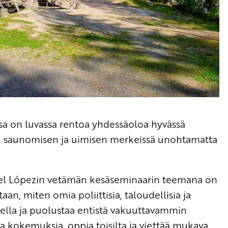
sa on luvassa rentoa yhdessäoloa hyvässä
n, saunomisen ja uimisen merkeissä unohtamatta
guel Lópezin vetämän kesäseminaarin teemana on
aan, miten omia poliittisia, taloudellisia ja
ella ja puolustaa entistä vakuuttavammin
kaa kokemuksia, oppia toisilta ja viettää mukava