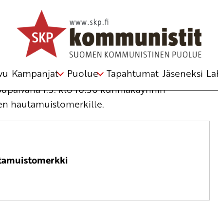
en punaisten hautamuistomerkillä
vu
Kampanjat
Puolue
Tapahtumat
Jäseneksi
La
upäivänä 1.5. klo 10:30 kunniakäynnin
en hautamuistomerkille.
utamuistomerkki