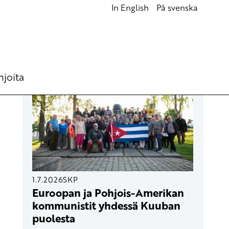
In English
På svenska
UUSIMMAT ARTIKKELIT
hjoita
1.7.2026
SKP
Euroopan ja Pohjois-Amerikan
kommunistit yhdessä Kuuban
puolesta