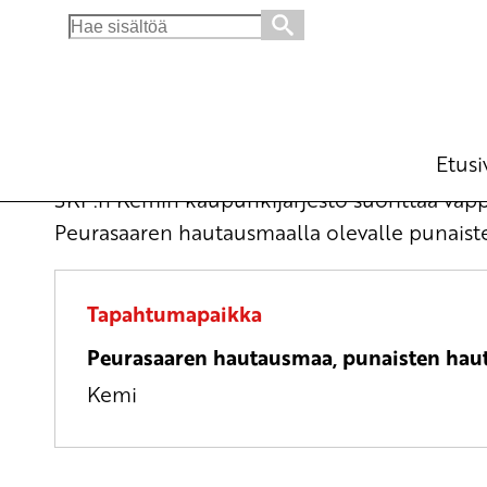
Search
for:
Kemi: Vappupäivän kunniakäynti Peurasaar
pe 1.5.2026
klo
10:30
Etusi
SKP:n Kemin kaupunkijärjestö suorittaa vapp
Peurasaaren hautausmaalla olevalle punaist
Tapahtumapaikka
Peurasaaren hautausmaa, punaisten ha
Kemi