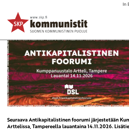
In 
Antikapitalistinen foorumi
Seminaari
la 14.11.2026
klo
11:00
Seuraava Antikapitalistinen foorumi järjestetään K
Arttelissa, Tampereella lauantaina 14.11.2026. Lisäti