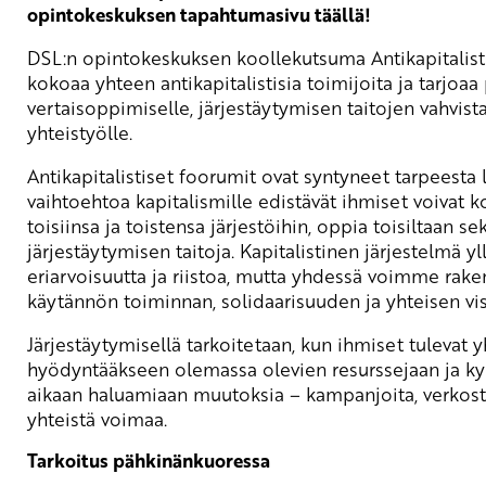
opintokeskuksen tapahtumasivu täällä!
DSL:n opintokeskuksen koollekutsuma Antikapitalis
kokoaa yhteen antikapitalistisia toimijoita ja tarjoaa
vertaisoppimiselle, järjestäytymisen taitojen vahvist
yhteistyölle.
Antikapitalistiset foorumit ovat syntyneet tarpeesta l
vaihtoehtoa kapitalismille edistävät ihmiset voivat k
toisiinsa ja toistensa järjestöihin, oppia toisiltaan se
järjestäytymisen taitoja. Kapitalistinen järjestelmä yl
eriarvoisuutta ja riistoa, mutta yhdessä voimme rake
käytännön toiminnan, solidaarisuuden ja yhteisen vis
Järjestäytymisellä tarkoitetaan, kun ihmiset tulevat 
hyödyntääkseen olemassa olevien resurssejaan ja k
aikaan haluamiaan muutoksia – kampanjoita, verkosto
yhteistä voimaa.
Tarkoitus pähkinänkuoressa