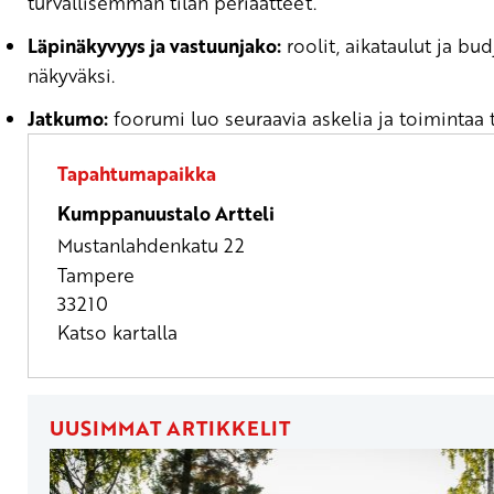
turvallisemman tilan periaatteet.
Läpinäkyvyys ja vastuunjako:
roolit, aikataulut ja budj
näkyväksi.
Jatkumo:
foorumi luo seuraavia askelia ja toimintaa
Tapahtumapaikka
Kumppanuustalo Artteli
Mustanlahdenkatu 22
Tampere
33210
Katso kartalla
UUSIMMAT ARTIKKELIT