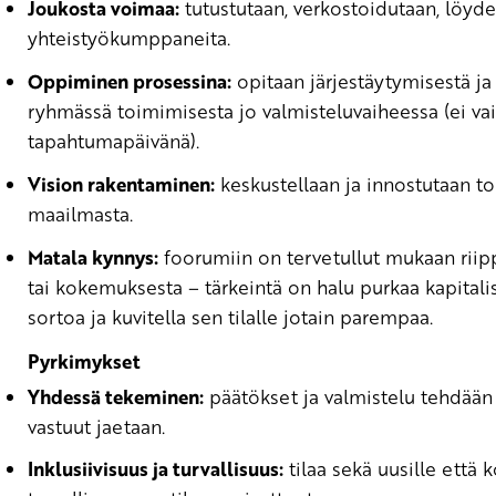
Joukosta voimaa:
tutustutaan, verkostoidutaan, löyd
yhteistyökumppaneita.
Oppiminen prosessina:
opitaan järjestäytymisestä ja 
ryhmässä toimimisesta jo valmisteluvaiheessa (ei va
tapahtumapäivänä).
Vision rakentaminen:
keskustellaan ja innostutaan to
maailmasta.
Matala kynnys:
foorumiin on tervetullut mukaan riip
tai kokemuksesta – tärkeintä on halu purkaa kapitalis
sortoa ja kuvitella sen tilalle jotain parempaa.
Pyrkimykset
Yhdessä tekeminen:
päätökset ja valmistelu tehdään 
vastuut jaetaan.
Inklusiivisuus ja turvallisuus:
tilaa sekä uusille että k