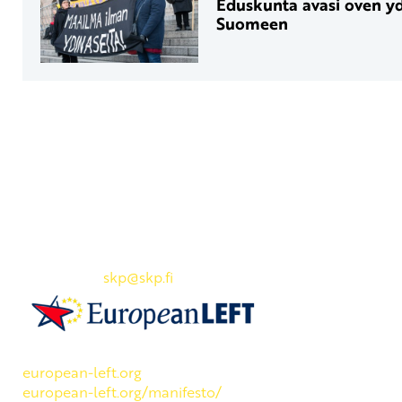
Eduskunta avasi oven yd
Suomeen
Yhteystiedot
SKP:n toimisto
Osoite: Viljatie 4 B 3. kerros, 00700 Helsinki
Puh: 045 7834 1346
Sähköposti:
skp
@skp.fi
SKP on Euroopan Vasemmistopuolueen jäsen.
european-left.org
european-left.org/manifesto/