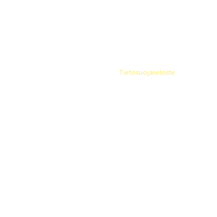
Copyright 2026 © SKP
|
Tietosuojaseloste