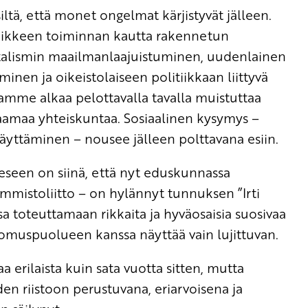
tä, että monet ongelmat kärjistyvät jälleen.
iikkeen toiminnan kautta rakennetun
pitalismin maailmanlaajuistuminen, uudenlainen
nen ja oikeistolaiseen politiikkaan liittyvä
tamme alkaa pelottavalla tavalla muistuttaa
aamaa yhteiskuntaa. Sosiaalinen kysymys –
äyttäminen – nousee jälleen polttavana esiin.
eseen on siinä, että nyt eduskunnassa
mistoliitto – on hylännyt tunnuksen ”Irti
sa toteuttamaan rikkaita ja hyväosaisia suosivaa
koomuspuolueen kanssa näyttää vain lujittuvan.
 erilaista kuin sata vuotta sitten, mutta
en riistoon perustuvana, eriarvoisena ja