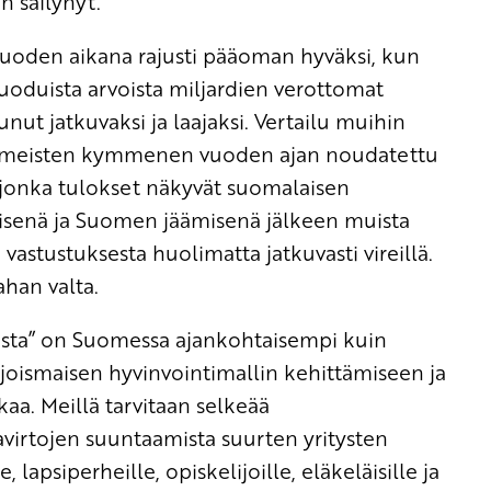
n säilynyt.
oden aikana rajusti pääoman hyväksi, kun
uoduista arvoista miljardien verottomat
t jatkuvaksi ja laajaksi. Vertailu muihin
viimeisten kymmenen vuoden ajan noudatettu
a, jonka tulokset näkyvät suomalaisen
misenä ja Suomen jäämisenä jälkeen muista
astustuksesta huolimatta jatkuvasti vireillä.
ahan valta.
eista” on Suomessa ajankohtaisempi kuin
hjoismaisen hyvinvointimallin kehittämiseen ja
aa. Meillä tarvitaan selkeää
avirtojen suuntaamista suurten yritysten
, lapsiperheille, opiskelijoille, eläkeläisille ja