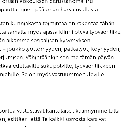
orssan kokouksen perussanoma: irti
vapauttaminen pääoman harvainvallasta.
esten kunniakasta toimintaa on rakentaa tähän
ta samalla myös ajassa kiinni oleva työväenliike.
idän aikamme sosiaalisen kysymyksen
t – joukkotyöttömyyden, pätkätyöt, köyhyyden,
torjumisen. Vähintäänkin sen me tämän päivän
aa edeltäville sukupolville, työväenliikkeen
ja miehille. Se on myös vastuumme tuleville
ortoa vastustavat kansalaiset käännymme tällä
 esittäen, että Te kaikki sorrosta kärsivät