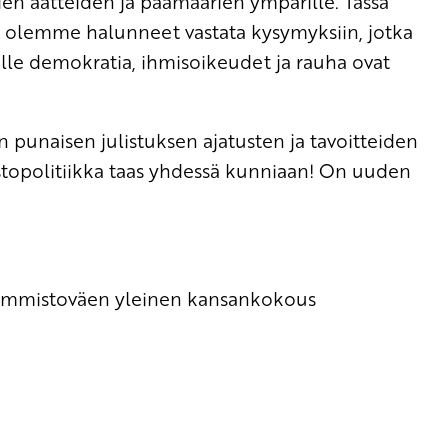
iden aatteiden ja päämäärien ympärille. Tässä
 olemme halunneet vastata kysymyksiin, jotka
oille demokratia, ihmisoikeudet ja rauha ovat
n punaisen julistuksen ajatusten ja tavoitteiden
topolitiikka taas yhdessä kunniaan! On uuden
semmistoväen yleinen kansankokous