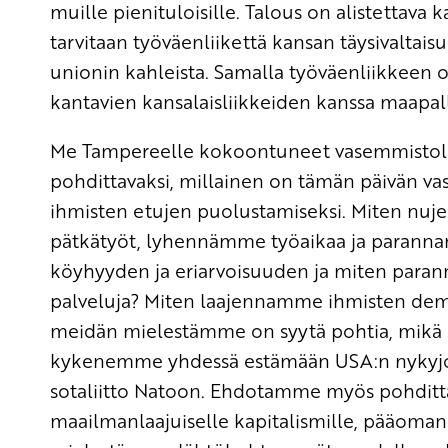
muille pienituloisille. Talous on alistettava
tarvitaan työväenliikettä kansan täysivaltai
unionin kahleista. Samalla työväenliikkeen 
kantavien kansalaisliikkeiden kanssa maapal
Me Tampereelle kokoontuneet vasemmistol
pohdittavaksi, millainen on tämän päivän vas
ihmisten etujen puolustamiseksi. Miten nuj
pätkätyöt, lyhennämme työaikaa ja parann
köyhyyden ja eriarvoisuuden ja miten paran
palveluja? Miten laajennamme ihmisten demo
meidän mielestämme on syytä pohtia, mikä o
kykenemme yhdessä estämään USA:n nykyjoh
sotaliitto Natoon. Ehdotamme myös pohditt
maailmanlaajuiselle kapitalismille, pääoman 