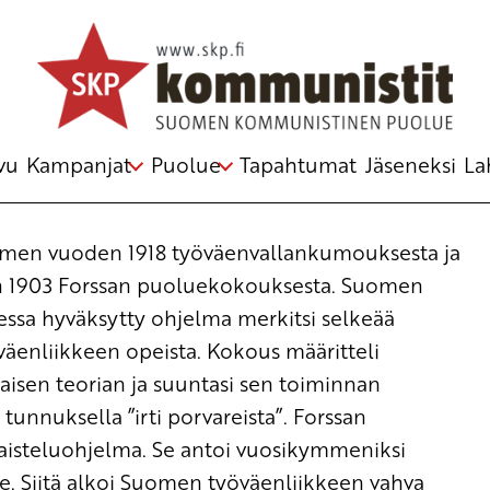
elmästä
vu
Kampanjat
Puolue
Tapahtumat
Jäseneksi
La
omen vuoden 1918 työväenvallankumouksesta ja
 1903 Forssan puoluekokouksesta. Suomen
essa hyväksytty ohjelma merkitsi selkeää
yöväenliikkeen opeista. Kokous määritteli
aisen teorian ja suuntasi sen toiminnan
 tunnuksella ”irti porvareista”. Forssan
aisteluohjelma. Se antoi vuosikymmeniksi
. Siitä alkoi Suomen työväenliikkeen vahva