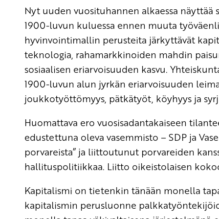
Nyt uuden vuosituhannen alkaessa näyttää sil
1900-luvun kuluessa ennen muuta työväenl
hyvinvointimallin perusteita järkyttävät ka
teknologia, rahamarkkinoiden mahdin paisumi
sosiaalisen eriarvoisuuden kasvu. Yhteiskun
1900-luvun alun jyrkän eriarvoisuuden leim
joukkotyöttömyys, pätkätyöt, köyhyys ja syrj
Huomattava ero vuosisadantakaiseen tilante
edustettuna oleva vasemmisto – SDP ja Vasem
porvareista” ja liittoutunut porvareiden kans
hallituspolitiikkaa. Liitto oikeistolaisen ko
Kapitalismi on tietenkin tänään monella tapaa
kapitalismin perusluonne palkkatyöntekijöid