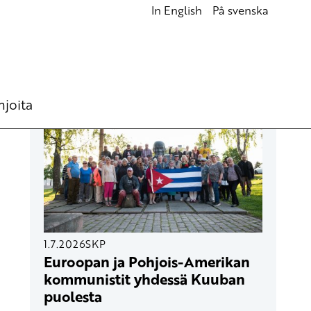
In English
På svenska
UUSIMMAT ARTIKKELIT
hjoita
1.7.2026
SKP
Euroopan ja Pohjois-Amerikan
kommunistit yhdessä Kuuban
puolesta