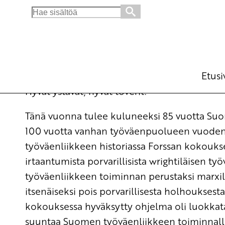
Search
for:
Tampereen Uusi Punainen Julistus
Ohjelmat
3.12.2006 - 9:15
Tuotu Kirjoitus vanhasta järjest
Etusi
Hyvät ystävät, hyvät toverit!
Tänä vuonna tulee kuluneeksi 85 vuotta Su
100 vuotta vanhan työväenpuolueen vuoden
työväenliikkeen historiassa Forssan kokouks
irtaantumista porvarillisista wrightiläisen t
työväenliikkeen toiminnan perustaksi marxil
itsenäiseksi pois porvarillisesta holhouksesta
kokouksessa hyväksytty ohjelma oli luokkat
suuntaa Suomen työväenliikkeen toiminnalle