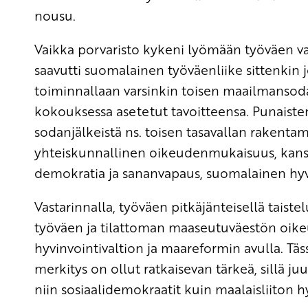
nousu.
Vaikka porvaristo kykeni lyömään työväen 
saavutti suomalainen työväenliike sittenkin 
toiminnallaan varsinkin toisen maailmansod
kokouksessa asetetut tavoitteensa. Punaisten
sodanjälkeistä ns. toisen tasavallan rakenta
yhteiskunnallinen oikeudenmukaisuus, kansa
demokratia ja sananvapaus, suomalainen hyvin
Vastarinnalla, työväen pitkäjänteisellä taist
työväen ja tilattoman maaseutuväestön oike
hyvinvointivaltion ja maareformin avulla. T
merkitys on ollut ratkaisevan tärkeä, sillä j
niin sosiaalidemokraatit kuin maalaisliiton h