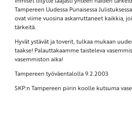
ihmiset liitytte laajasti yhteen näiden tärke
Tampereen Uudessa Punaisessa Julistuksessa
ovat viime vuosina askarruttaneet kaikkia, j
tärkeitä.
Hyvät ystävät ja toverit, tulkaa mukaan uude
taakse! Palauttakaamme taisteleva vasemmis
vasemmiston aika!
Tampereen työväentalolla 9.2.2003
SKP:n Tampereen piirin koolle kutsuma va