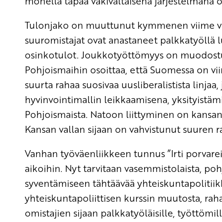
monella tapaa väkivaltaisena järjestelmänä o
Tulonjako on muuttunut kymmenen viime vu
suuromistajat ovat anastaneet palkkatyöllä l
osinkotulot. Joukkotyöttömyys on muodostunu
Pohjoismaihin osoittaa, että Suomessa on 
suurta rahaa suosivaa uusliberalistista linja
hyvinvointimallin leikkaamisena, yksityistä
Pohjoismaista. Natoon liittyminen on kansan v
Kansan vallan sijaan on vahvistunut suuren r
Vanhan työväenliikkeen tunnus ”Irti porvar
aikoihin. Nyt tarvitaan vasemmistolaista, po
syventämiseen tähtäävää yhteiskuntapolitiikk
yhteiskuntapoliittisen kurssin muutosta, rah
omistajien sijaan palkkatyöläisille, työttömille