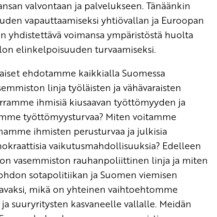
 kansan valvontaan ja palvelukseen. Tänäänkin
suuden vapauttaamiseksi yhtiövallan ja Euroopan
on yhdistettävä voimansa ympäristöstä huolta
lon elinkelpoisuuden turvaamiseksi.
aiset ehdotamme kaikkialla Suomessa
emmiston linja työläisten ja vähävaraisten
erramme ihmisiä kiusaavan työttömyyden ja
amme työttömyysturvaa? Miten voitamme
namme ihmisten perusturvaa ja julkisia
kraattisia vaikutusmahdollisuuksia? Edelleen
n vasemmiston rauhanpoliittinen linja ja miten
don sotapolitiikan ja Suomen viemisen
avaksi, mikä on yhteinen vaihtoehtomme
ja suuryritysten kasvaneelle vallalle. Meidän