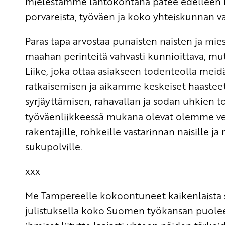
mielestämme lähtökohtana pätee edelleen F
porvareista, työväen ja koko yhteiskunnan 
Paras tapa arvostaa punaisten naisten ja mi
maahan perinteitä vahvasti kunnioittava, mut
Liike, joka ottaa asiakseen todenteolla me
ratkaisemisen ja aikamme keskeiset haastee
syrjäyttämisen, rahavallan ja sodan uhkien 
työväenliikkeessä mukana olevat olemme velk
rakentajille, rohkeille vastarinnan naisille 
sukupolville.
xxx
Me Tampereelle kokoontuneet kaikenlaista s
julistuksella koko Suomen työkansan puoleen,