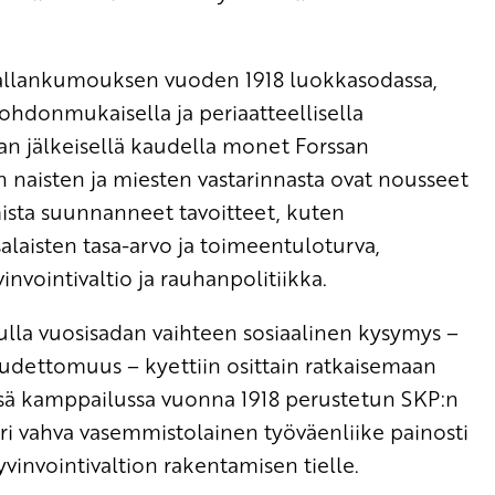
vallankumouksen vuoden 1918 luokkasodassa,
johdonmukaisella ja periaatteellisella
an jälkeisellä kaudella monet Forssan
 naisten ja miesten vastarinnasta ovat nousseet
mista suunnanneet tavoitteet, kuten
laisten tasa-arvo ja toimeentuloturva,
vointivaltio ja rauhanpolitiikka.
elulla vuosisadan vaihteen sosiaalinen kysymys –
udettomuus – kyettiin osittain ratkaisemaan
ässä kamppailussa vuonna 1918 perustetun SKP:n
uuri vahva vasemmistolainen työväenliike painosti
yvinvointivaltion rakentamisen tielle.