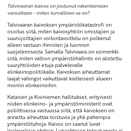
Talvivaaran kaivos on joutunut rakentamaan
varoaltaan - miten turvallinen se on?
Talvivaaran kaivoksen ympäristökatastrofi on
osoitus siitä, miten kaivosyhtiön omistajien ja
suursijoittajien voitontavoittelu on polkenut
alleen vastuun ihmisten ja luonnon
suojelemisesta. Samalla Talvivaara on esimerkki
siitä, miten valtion ympäristöhallinto on alistettu
suuryhtiöiden etuja palvelevalle
elinkeinopolitiikalle. Kaivoksen aiheuttamat
laajat vahingot vaikuttavat kielteisesti alueen
moniin elinkeinoihin.
Kataisen ja Kiviniemen hallitukset, erityisesti
niiden elinkeino- ja ympäristöministerit ovat
poliittisessa vastuussa siitä, että kaivoksen on
annettu aiheuttaa toistuvia ja yhä pahempia
ympäristötuhoja. Kaivos on saanut luvat
leväperäisin ehdoin. Lupaehtojen toteutumista ei