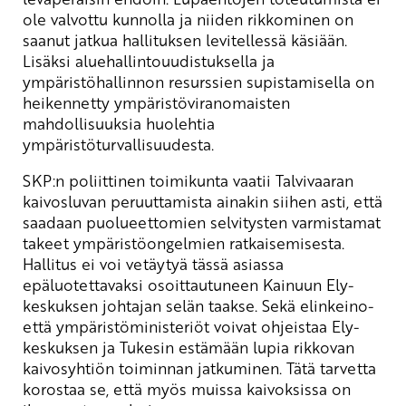
ole valvottu kunnolla ja niiden rikkominen on
saanut jatkua hallituksen levitellessä käsiään.
Lisäksi aluehallintouudistuksella ja
ympäristöhallinnon resurssien supistamisella on
heikennetty ympäristöviranomaisten
mahdollisuuksia huolehtia
ympäristöturvallisuudesta.
SKP:n poliittinen toimikunta vaatii Talvivaaran
kaivosluvan peruuttamista ainakin siihen asti, että
saadaan puolueettomien selvitysten varmistamat
takeet ympäristöongelmien ratkaisemisesta.
Hallitus ei voi vetäytyä tässä asiassa
epäluotettavaksi osoittautuneen Kainuun Ely-
keskuksen johtajan selän taakse. Sekä elinkeino-
että ympäristöministeriöt voivat ohjeistaa Ely-
keskuksen ja Tukesin estämään lupia rikkovan
kaivosyhtiön toiminnan jatkuminen. Tätä tarvetta
korostaa se, että myös muissa kaivoksissa on