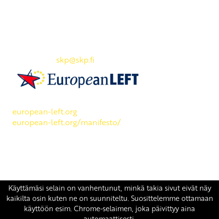
Yhteystiedot
SKP:n toimisto
Osoite: Viljatie 4 B 3. kerros, 00700 Helsinki
Puh: 045 7834 1346
Sähköposti:
skp
@skp.fi
SKP on Euroopan Vasemmistopuolueen jäsen.
european-left.org
european-left.org/manifesto/
Copyright 2026 © SKP
|
Tietosuojaseloste