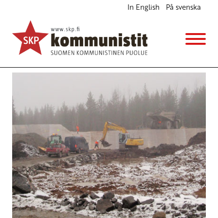
In English
På svenska
Talvivaaran kaivoslupa peruttava
Ajankohtaista
13.11.2012 - 19:38
(Muokattu 6.11.2025 - 13:39)
SKP:n poliittinen toimikunta